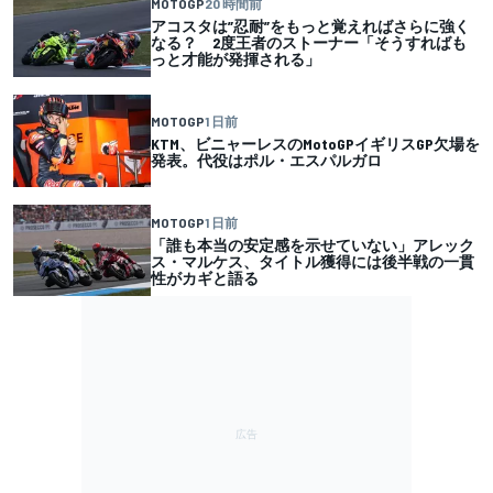
MOTOGP
20 時間前
アコスタは”忍耐”をもっと覚えればさらに強く
なる？ 2度王者のストーナー「そうすればも
っと才能が発揮される」
MOTOGP
1 日前
KTM、ビニャーレスのMotoGPイギリスGP欠場を
発表。代役はポル・エスパルガロ
MOTOGP
1 日前
「誰も本当の安定感を示せていない」アレック
ス・マルケス、タイトル獲得には後半戦の一貫
性がカギと語る