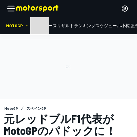
MOTOGP
HOME
ニュース
リザルト
ランキング
スケジュール
小椋 藍
MotoGP
スペインGP
元レッドブルF1代表が
MotoGPのパドックに！