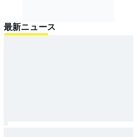
最新ニュース
キャデラックF1の抱える課題は新参特有？ アップデー
ト効果で劣る現状に「開発プロセスを確立しなきゃ」