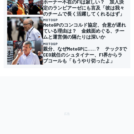
ホーナー不在のF1は寂しい？ 加入決
定のランビアーゼにも言及「彼は我々
のチームで長く活躍してくれるはず」
MOTOGP
MotoGPのコンコルド協定、合意が遅れ
ている理由は？ 金銭面めぐる、チー
ムと運営側の隔たりは深いか
MOTOGP
親分、なぜMotoGPに……？ テック3で
CEO就任のシュタイナー、F1界からラ
ブコールも「もうやり切ったよ」