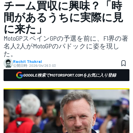
チーム買収に興味？「時
間があるうちに実際に見
に来た」
MotoGPスペインGPの予選を前に、F1界の著
名人2人がMotoGPのパドックに姿を現し
た。
Rachit Thukral
公開日時:
2026/04/26 3:03
GOOGLE検索でMOTORSPORT.COMをお気に入り登録