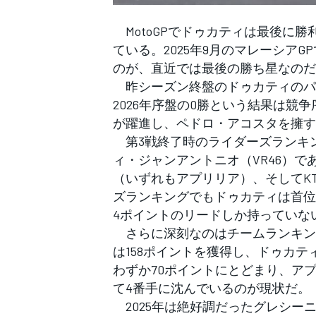
フォーミュラE
MotoGPでドゥカティは最後に勝
ている。2025年9月のマレーシア
のが、直近では最後の勝ち星なのだ
昨シーズン終盤のドゥカティのパ
2026年序盤の0勝という結果は
が躍進し、ペドロ・アコスタを擁す
第3戦終了時のライダーズランキ
ィ・ジャンアントニオ（VR46）
（いずれもアプリリア）、そしてK
ズランキングでもドゥカティは首位
4ポイントのリードしか持っていな
さらに深刻なのはチームランキン
は158ポイントを獲得し、ドゥカ
わずか70ポイントにとどまり、ア
て4番手に沈んでいるのが現状だ。
2025年は絶好調だったグレシー