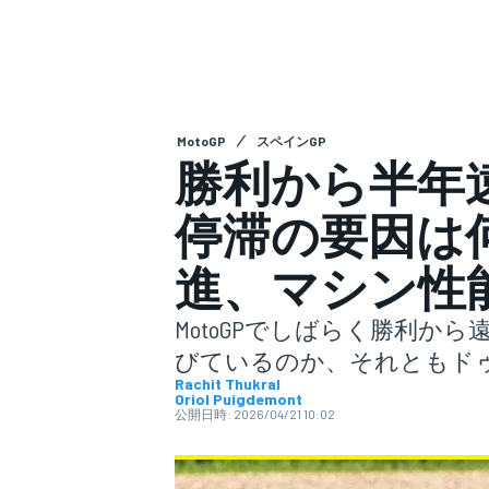
スーパーフォーミュラ
MotoGP
スペインGP
勝利から半年
停滞の要因は
進、マシン性
スーパーGT
MotoGPでしばらく勝利
びているのか、それともド
Rachit Thukral
Oriol Puigdemont
公開日時:
2026/04/21 10:02