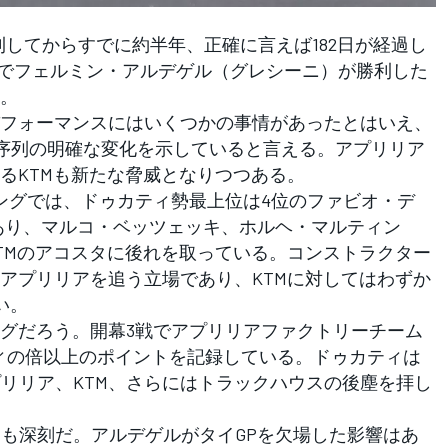
利してからすでに約半年、正確に言えば182日が経過し
GPでフェルミン・アルデゲル（グレシーニ）が勝利した
。
フォーマンスにはいくつかの事情があったとはいえ、
競争序列の明確な変化を示していると言える。アプリリア
るKTMも新たな脅威となりつつある。
ングでは、ドゥカティ勢最上位は4位のファビオ・デ
であり、マルコ・ベッツェッキ、ホルヘ・マルティン
TMのアコスタに後れを取っている。コンストラクター
アプリリアを追う立場であり、KTMに対してはわずか
い。
グだろう。開幕3戦でアプリリアファクトリーチーム
ティの倍以上のポイントを記録している。ドゥカティは
プリリア、KTM、さらにはトラックハウスの後塵を拝し
ニも深刻だ。アルデゲルがタイGPを欠場した影響はあ