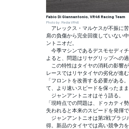
Fabio Di Giannantonio, VR46 Racing Team
Photo by: Media VR46
アレックス・マルケスが不振に苦
肩の負傷から完全回復していない中
ントニオだ。
今季マシンであるデスモセディチG
よると、問題はリヤグリップへの過
この特性はタイヤの消耗の影響が
レースではリヤタイヤの劣化が進む
「フロントを改善する必要がある。
て、より速いスピードを保ったまま
ジャンアントニオはそう語る。
「現時点での問題は、ドゥカティ勢
失われると本来のスピードを発揮で
ジャンアントニオは第2戦ブラジル
得。新品のタイヤでは高い競争力を