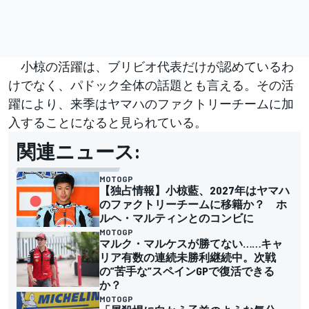
小椋の活躍は、ブリビオ代表だけが認めているわ
けでなく、パドック全体の話題とも言える。その活
躍により、来季はヤマハのファクトリーチームに加
入することになると見られている。
関連ニュース:
MOTOGP
【独占情報】小椋藍、2027年はヤマハ
のファクトリーチームに移籍か？ ホ
ルヘ・マルティンとのコンビに
MOTOGP
マルク・マルケスが勝てない……キャ
リア有数の連続未勝利継続中。次戦
の”苦手な”スペインGPで復活できる
か？
MOTOGP