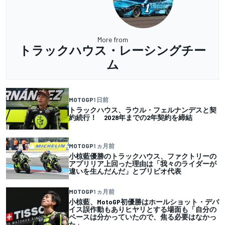
More from
トラックハウス・レーシングチー
ム
MOTOGP
1 日前
トラックハウス、ラウル・フェルナンデスと契
約続行！ 2028年までの2年契約を締結
MOTOGP
1 ヵ月前
小椋藍優勝のトラックハウス、ファクトリーの
アプリリア上回った理由は「我々のライダーが
違いを生んだんだ」とブリビオ代表
MOTOGP
1 ヵ月前
小椋藍、MotoGP初優勝はホールショット・デバ
イス誤作動もありヒヤリとする場面も「自分の
ペースは分かっていたので、焦る必要はなかっ
た」