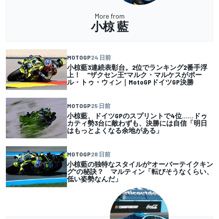
More from
小椋 藍
MOTOGP
24 日前
小椋藍3連続表彰台。2位でランキング2番手浮
上！ ”ザクセン王”マルク・マルケスがポー
ル・トゥ・ウィン｜MotoGPドイツGP決勝
MOTOGP
25 日前
小椋藍、ドイツGPのスプリントで4位……ドゥ
カティ勢3台に敵わずも、決勝には自信「明日
はもっとよくなる余地がある」
MOTOGP
28 日前
小椋藍の独特なスタイルが”オーバーテイクキン
グ”の秘訣？ マルティン「転びそうなくらい、
低い姿勢なんだ」