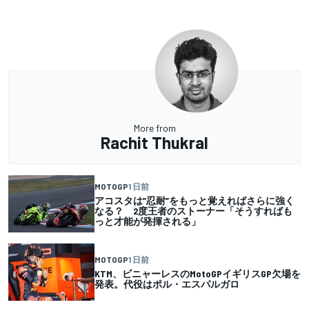
More from
Rachit Thukral
MOTOGP
1 日前
アコスタは”忍耐”をもっと覚えればさらに強く
なる？ 2度王者のストーナー「そうすればも
っと才能が発揮される」
MOTOGP
1 日前
KTM、ビニャーレスのMotoGPイギリスGP欠場を
発表。代役はポル・エスパルガロ