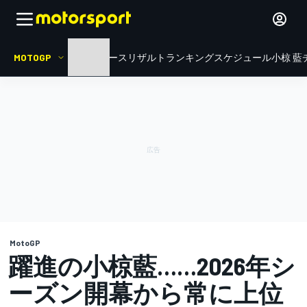
MOTOGP
HOME
ニュース
リザルト
ランキング
スケジュール
小椋 藍
MotoGP
躍進の小椋藍……2026年シ
ーズン開幕から常に上位