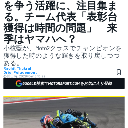
を争う活躍に、注目集ま
る。チーム代表「表彰台
獲得は時間の問題」 来
季はヤマハへ？
小椋藍が、Moto2クラスでチャンピオンを
獲得した時のような輝きを取り戻しつつ
ある。
Rachit Thukral
Oriol Puigdemont
公開日時:
2026/04/16 10:29
GOOGLE検索でMOTORSPORT.COMをお気に入り登録