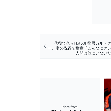
代役で久々MotoGP復帰カル・
ー、妻の説得で翻意「こんなにク
人間は他にいない
More from