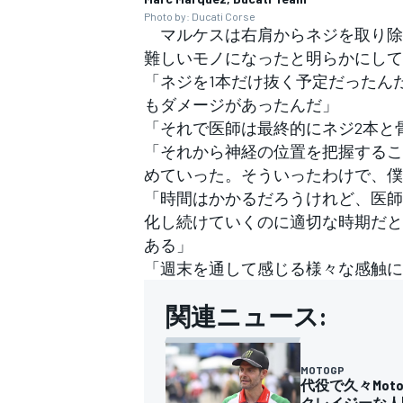
Photo by: Ducati Corse
マルケスは右肩からネジを取り除
難しいモノになったと明らかにして
「ネジを1本だけ抜く予定だったん
もダメージがあったんだ」
「それで医師は最終的にネジ2本と
「それから神経の位置を把握するこ
めていった。そういったわけで、僕
「時間はかかるだろうけれど、医師
化し続けていくのに適切な時期だと
ある」
「週末を通して感じる様々な感触に
関連ニュース:
MOTOGP
代役で久々Mo
クレイジーな人