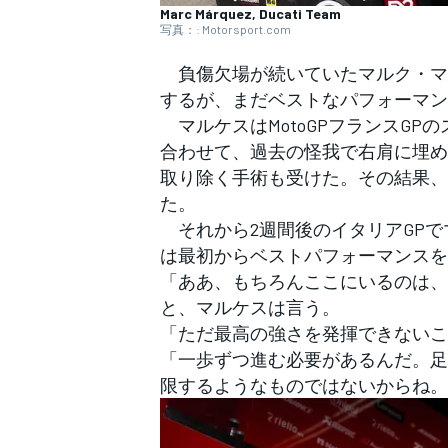
フォーミュラE
Marc Márquez, Ducati Team
写真：: Motorsport.com
負傷欠場が続いていたマルク・マル
するが、まだベストなパフォーマン
マルケスはMotoGPフランスG
合わせて、過去の怪我で右肩に埋め
取り除く手術も受けた。その結果、
た。
それから2週間後のイタリアGPで
は最初からベストパフォーマンスを
「ああ、もちろんここにいるのは、
と、マルケスは言う。
「ただ最高の強さを発揮できないこ
「一歩ずつ進む必要があるんだ。足
限するようなものではないからね。