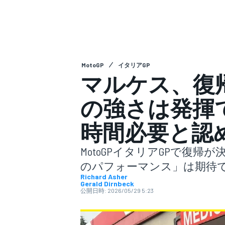
スーパーフォーミュラ
MotoGP
イタリアGP
マルケス、復
の強さは発揮
時間必要と認
スーパーGT
MotoGPイタリアGPで復
のパフォーマンス」は期待
Richard Asher
Gerald Dirnbeck
公開日時:
2026/05/29 5:23