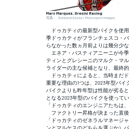
フォーミュラE
Marc Marquez, Gresini Racing
写真：: Gold and Goose / Motorsport Images
ドゥカティの最新型バイクを使用
季ドゥカティがフランチェスコ・バ
らなかった数ヵ月前よりは幾分少な
エネア・バスティアニーニが今季
ティンとグレシーニのマルク・マル
ライダーの主な候補となり、最終的
ドゥカティによると、当時まだド
重要な理由の1つは、2023年型バ
バイクよりも昨年型は性能が劣ると
となる2023年型のバイクを使って
「ドゥカティのエンジニアたちは、
ファクトリー昇格が決まった直後
「ドゥカティのゼネラルマネージャ
ンとマルケスのどちらを選ぶか）バ