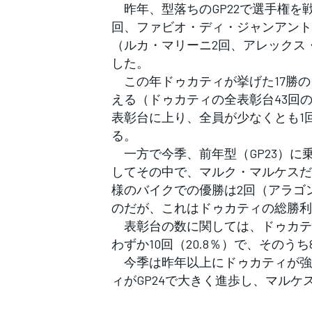
昨年、型落ちのGP22で選手権を
回、ファビオ・ディ・ジャンアント
（ルカ・マリーニ2回、アレックス
した。
この年ドゥカティが挙げた17勝のう
える（ドゥカティの全表彰台43回の
表彰台に上り、全員が少なくとも1
る。
一方で今季、前年型（GP23）に
してその中で、マルク・マルケスだ
様のバイクでの優勝は2回（アラゴ
のだが、これはドゥカティの総勝利数
表彰台の数に関しては、ドゥカティ
わずか10回（20.8％）で、そのう
今季は昨年以上にドゥカティが強
ィがGP24で大きく進歩し、マル