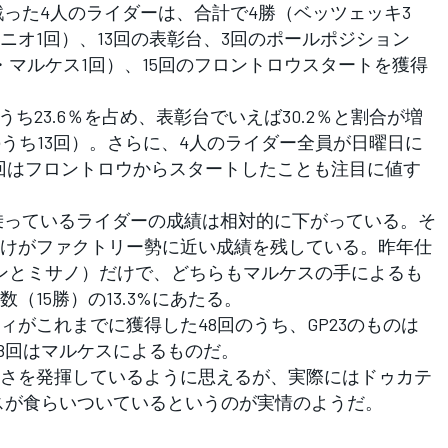
戦った4人のライダーは、合計で4勝（ベッツェッキ3
ニオ1回）、13回の表彰台、3回のポールポジション
・マルケス1回）、15回のフロントロウスタートを獲得
ち23.6％を占め、表彰台でいえば30.2％と割合が増
うち13回）。さらに、4人のライダー全員が日曜日に
回はフロントロウからスタートしたことも注目に値す
乗っているライダーの成績は相対的に下がっている。そ
けがファクトリー勢に近い成績を残している。昨年仕
ンとミサノ）だけで、どちらもマルケスの手によるも
（15勝）の13.3%にあたる。
がこれまでに獲得した48回のうち、GP23のものは
ち8回はマルケスによるものだ。
さを発揮しているように思えるが、実際にはドゥカテ
ケスが食らいついているというのが実情のようだ。