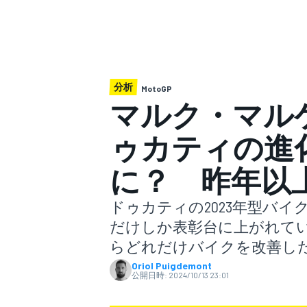
スーパーフォーミュラ
分析
MotoGP
マルク・マル
ゥカティの進
に？ 昨年以上
スーパーGT
ドゥカティの2023年型バ
だけしか表彰台に上がれて
らどれだけバイクを改善し
Oriol Puigdemont
公開日時:
2024/10/13 23:01