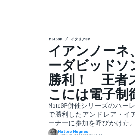
スーパーフォーミュラ
MotoGP
イタリアGP
イアンノーネ、
ーダビッドソ
勝利！ 王者
スーパーGT
こには電子制
MotoGP併催シリーズの
で勝利したアンドレア・イア
ーナーに参加を呼びかけた
Matteo Nugnes