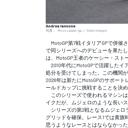
フォーミュラE
Andrea Iannone
写真：: Mirco Lazzari gp ／ Getty Images
MotoGP第7戦イタリアGPで併
で同シリーズへのデビューを果たし
は、MotoGP王者のケーシー・ス
2010年代にMotoGPで活躍し
処分を受けてしまった。この機関が
2026年は新たにMotoGPのサ
ールドカップに挑戦することを決め
このシリーズで使われるマシンは
イクだが、ムジェロのような長いスト
シリーズの第2戦となるムジェロ
グリッドを確保。レース1では黄旗
思うようなレースとはならなかった