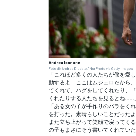
Andrea Iannone
Foto di: Andrea Diodato / NurPhoto via Getty Images
「これほど多くの人たちが僕を愛し
動するよ。ここはムジェロだから、
てくれて、ハグをしてくれたり、『
くれたりする人たちを見るとね……
「ある女の子が手作りのバラをくれ
を打った。素晴らしいことだったよ
また立ち上がって笑顔で戻ってくる
の子もまさにそう書いてくれていた