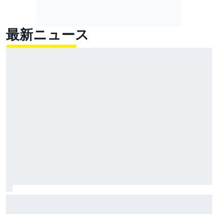
最新ニュース
FIA、2026年新レギュレーションに、ドライバーから批
判が集まるのは分かっていたと明かす……しかし「今年
のレースは面白い」と主張