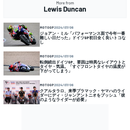
More from
Lewis Duncan
MOTOGP
2024/07/06
ジョアン・ミル「パフォーマンス面で今年一番
難しい日だった」ドイツGP初日全く良いトコな
し
MOTOGP
2024/07/06
転倒続出ドイツGP、要因は特異なレイアウトと
タイヤ・気温。「すぐフロントタイヤの温度が
下がってしまう」
MOTOGP
2024/07/06
クアルタラロ、来季プラマック・ヤマハのライ
ダーにディ・ジャンアントニオをプッシュ「彼
のようなライダーが必要」