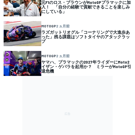
元F1のロス・ブラウンがMotoGPプラマックに加
入！ 「自分の経験で貢献できることを楽しみ
にしている」
MOTOGP
2 ヵ月前
ラズガットリオグル「コーナリングで大進歩あ
った」残る課題はソフトタイヤのアタックラッ
プ
MOTOGP
2 ヵ月前
ヤマハ、プラマックの2027年ライダーにMoto2
イザン・ゲバラを起用か？ ミラーがMotoGP引
退危機