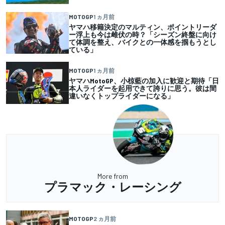
MOTOGP
1 ヵ月前
ヤマハ移籍決定のマルティン、ポイントリーダ
ー浮上も今は雌伏の時？「シーズン終盤に向け
て体調を整え、バイクとの一体感を掴もうとし
ている」
MOTOGP
1 ヵ月前
ヤマハMotoGP、小椋藍の加入に歓迎と期待「日
本人ライダーを起用できて誇りに思う。彼は間
違いなくトップライダーになる」
More from
プラマック・レーシング
MOTOGP
2 ヵ月前