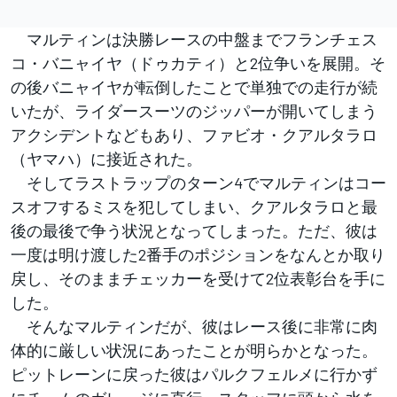
マルティンは決勝レースの中盤までフランチェス
コ・バニャイヤ（ドゥカティ）と2位争いを展開。そ
の後バニャイヤが転倒したことで単独での走行が続
いたが、ライダースーツのジッパーが開いてしまう
アクシデントなどもあり、ファビオ・クアルタラロ
（ヤマハ）に接近された。
そしてラストラップのターン4でマルティンはコー
スオフするミスを犯してしまい、クアルタラロと最
後の最後で争う状況となってしまった。ただ、彼は
一度は明け渡した2番手のポジションをなんとか取り
戻し、そのままチェッカーを受けて2位表彰台を手に
した。
そんなマルティンだが、彼はレース後に非常に肉
体的に厳しい状況にあったことが明らかとなった。
ピットレーンに戻った彼はパルクフェルメに行かず