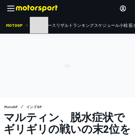
MOTOGP
HOME
ニュース
リザルト
ランキング
スケジュール
小椋 藍
MotoGP
インドGP
マルティン、脱水症状で
ギリギリの戦いの末2位を