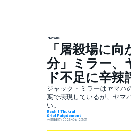
スーパーフォーミュラ
MotoGP
「屠殺場に向
分」ミラー、
ド不足に辛辣
スーパーGT
ジャック・ミラーはヤマハの
葉で表現しているが、ヤマ
い。
Rachit Thukral
Oriol Puigdemont
公開日時:
2026/04/12 3:31