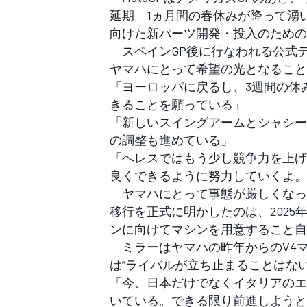
延期。1ヵ月間の春休みが降って湧
向けた新パーツ開発・投入のための
スペインGP後に行なわれる公式
ヤマハにとって希望の光となること
「ヨーロッパに戻るし、3週間の休
きることを願っている」
「新しいスイングアームとシャシー
の調整も進めている」
「ヘレスではもう少し競争力を上げ
良くできるように努力していくよ。
ヤマハにとって事態が厳しくなっ
移行を正式に明かしたのは、2025
ンに向けてマシンを用意すること自
ミラーはヤマハの昨年からのV4マシ
は”ライバルが立ち止まることはな
「今、日本だけでなくイタリアのエ
いている。できる限り前進しようと