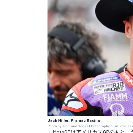
Jack Miller, Pramac Racing
Photo by: Gold and Goose Photography / LAT Images /
MotoGPはアメリカズGPのあと