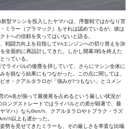
ンの新型マシンを投入したヤマハは、序盤戦ではかなり苦
・ミラー（プラマック）もそれは認めているが、彼は
クトへの信頼を失ってはいないと語る。
、戦闘力向上を目指してV4エンジンへの切り替えを決
シンを全面的に再設計してきた。しかし開幕3戦を終えた
とっている。
面でライバルの後塵を拝していて、さらにマシン全体に
みを損なう結果にもつながった。この点に関しては、
ビオ・クアルタラロが「強みが1つもない」とコメン
営の4名が揃って最後尾を占めるという厳しい状況が
Aのロングストレートではライバルとの差が顕著で、最
ヤマハ）なら6km/h、クアルタラロやトプラク・ラズ
km/h以上も遅かった。
姿勢を見せてきたミラーも、その厳しさを率直な比喩