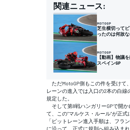
関連ニュース:
MOTOGP
芝生横切ってピ
ったのは何故な
MOTOGP
【動画】物議を
スペインGP
ただMotoGP側もこの件を受けて
レーンの進入では入口の2本の白線
規定した。
そして第8戦ハンガリーGPで開か
て、この“マルケス・ルール”が正
「ピットレーン進入手順は、フラン
に沿って、正式に規則へ組み込まれ
すべてのカテゴリー