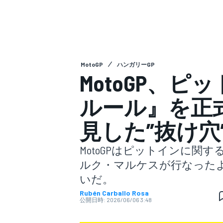
スーパーフォーミュラ
MotoGP
ハンガリーGP
MotoGP、
ルール』を正
見した”抜け穴
スーパーGT
MotoGPはピットインに関す
ルク・マルケスが行なった
いだ。
Rubén Carballo Rosa
公開日時:
2026/06/06 3:48