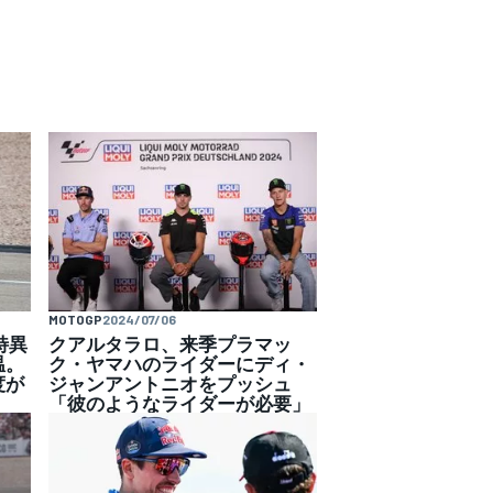
MOTOGP
2024/07/06
特異
クアルタラロ、来季プラマッ
温。
ク・ヤマハのライダーにディ・
度が
ジャンアントニオをプッシュ
「彼のようなライダーが必要」