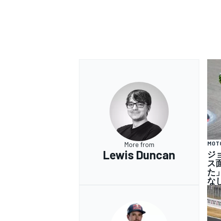
MOT
More from
Lewis Duncan
ジ
ス
た
な