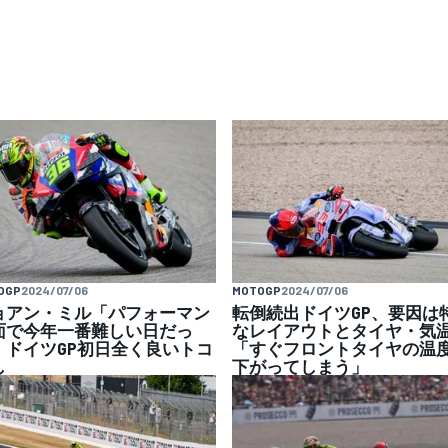
OGP
2024/07/06
MOTOGP
2024/07/06
ョアン・ミル「パフォーマン
転倒続出ドイツGP、要因は
面で今年一番難しい日だっ
なレイアウトとタイヤ・気
」ドイツGP初日全く良いトコ
「すぐフロントタイヤの温
し
下がってしまう」