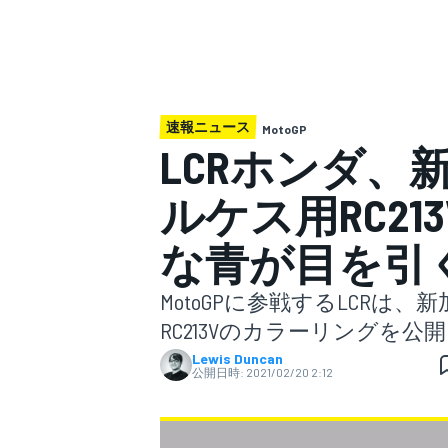
スーパーフォーミュラ
速報ニュース
MotoGP
LCRホンダ、
ルケス用RC2
な青が目を引
スーパーGT
MotoGPに参戦するLCR
RC213Vのカラーリングを公
Lewis Duncan
公開日時:
2021/02/20 2:12