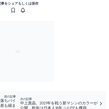
記事をシェアもしくは保存
前の記事
次の記事
型落ちバイ
中上貴晶、2021年を戦う新マシンのカラーが
の差も縮ま
公開。昨年は日本人16年ぶりPPも獲得