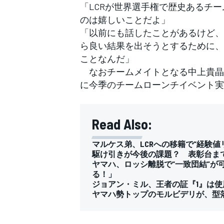
「LCRが世界選手権で歴史あるチ
のは嬉しいことだよ」
「以前にも話したことがあるけど、
ら良い結果を出そうとするために、
ことなんだ」
なおチームメイトとなる中上貴晶（L
に今季のチームローンチイベント実
Read Also:
マルケス弟、LCRへの移籍で“経験
駆け引きが今後の課題？ 表彰台まで
ヤマハ、ロッシ離脱で“一致団結”が
る！」
ジョアン・ミル、王者の証『1』は使
ヤマハ勢トップのモルビデリが、型
すべてのカテゴリー