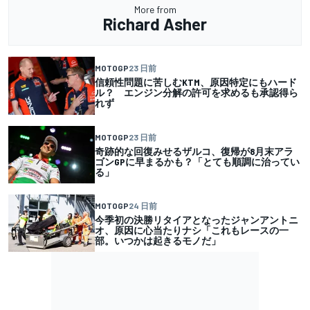
More from
Richard Asher
MOTOGP
23 日前
信頼性問題に苦しむKTM、原因特定にもハード
ル？ エンジン分解の許可を求めるも承認得ら
れず
MOTOGP
23 日前
奇跡的な回復みせるザルコ、復帰が8月末アラ
ゴンGPに早まるかも？「とても順調に治ってい
る」
MOTOGP
24 日前
今季初の決勝リタイアとなったジャンアントニ
オ、原因に心当たりナシ「これもレースの一
部。いつかは起きるモノだ」