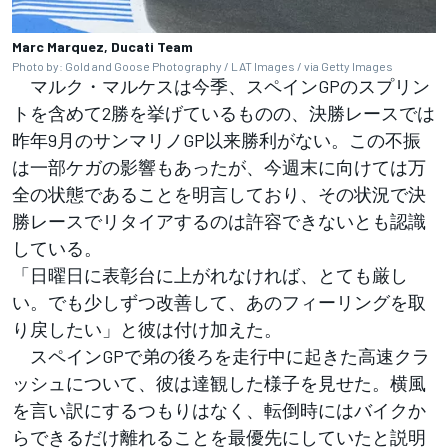
Marc Marquez, Ducati Team
Photo by: Gold and Goose Photography / LAT Images / via Getty Images
マルク・マルケスは今季、スペインGPのスプリン
トを含めて2勝を挙げているものの、決勝レースでは
昨年9月のサンマリノGP以来勝利がない。この不振
は一部ケガの影響もあったが、今週末に向けては万
全の状態であることを明言しており、その状況で決
勝レースでリタイアするのは許容できないとも認識
している。
「日曜日に表彰台に上がれなければ、とても厳し
い。でも少しずつ改善して、あのフィーリングを取
り戻したい」と彼は付け加えた。
スペインGPで弟の後ろを走行中に起きた高速クラ
ッシュについて、彼は達観した様子を見せた。横風
を言い訳にするつもりはなく、転倒時にはバイクか
らできるだけ離れることを最優先にしていたと説明