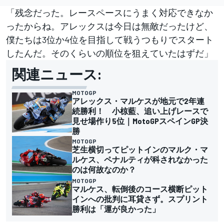
「残念だった。レースペースにうまく対応できなか
ったからね。アレックスは今日は無敵だったけど、
僕たちは3位か4位を目指して戦うつもりでスタート
したんだ。そのくらいの順位を狙えていたはずだ」
関連ニュース:
MOTOGP
アレックス・マルケスが地元で2年連
続勝利！ 小椋藍、追い上げレースで
見せ場作り5位｜MotoGPスペインGP決
勝
MOTOGP
芝生横切ってピットインのマルク・マ
ルケス、ペナルティが科されなかった
のは何故なのか？
MOTOGP
マルケス、転倒後のコース横断ピット
インへの批判に耳貸さず。スプリント
勝利は「運が良かった」