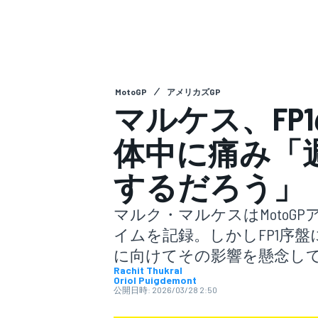
スーパーフォーミュラ
MotoGP
アメリカズGP
マルケス、FP
体中に痛み「
するだろう」
スーパーGT
マルク・マルケスはMotoG
イムを記録。しかしFP1序
に向けてその影響を懸念し
Rachit Thukral
Oriol Puigdemont
公開日時:
2026/03/28 2:50