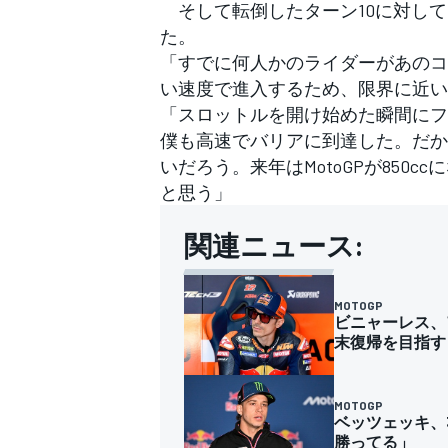
そして転倒したターン10に対して
た。
「すでに何人かのライダーがあのコー
い速度で進入するため、限界に近い
「スロットルを開け始めた瞬間にフ
僕も高速でバリアに到達した。だか
いだろう。来年はMotoGPが850c
と思う」
関連ニュース:
MOTOGP
ビニャーレス、
末復帰を目指す
MOTOGP
ベッツェッキ、
勝ってる」