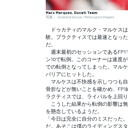
フォーミュラE
Marc Marquez, Ducati Team
写真：: Gold and Goose / Motorsport Images
ドゥカティのマルク・マルケスはMo
験。プラクティスでは最速となった
だ。
週末最初のセッションであるFP1
ン10で転倒。このコーナーは速度が
での転倒となってしまった。マルケ
バリアにヒットした。
マルケスは不快感を示しつつも自
骨折などが無いことを確かめ、FP1
ラクティスでは、ライバルを上回り
こうした結果から転倒の影響は無
を懸念しているようだ。
「今日は完全に自分のミスだった。
だ。あそこは僕のライディングスタ