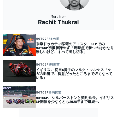
More from
Rachit Thukral
MOTOGP
48 分前
来季ドゥカティ移籍のアコスタ、KTMでの
MotoGP初優勝諦めず「現時点で勝つのはかなり
難しいけど、すべて出し切る」
MOTOGP
1 時間前
イギリスGP初日6番手のマルク・マルケス「ケ
ガの影響で、得意だったところまで遅くなって
いる」
MOTOGP
16 時間前
MotoGP、シルバーストンと契約延長。イギリス
GP開催を少なくとも2028年まで継続へ