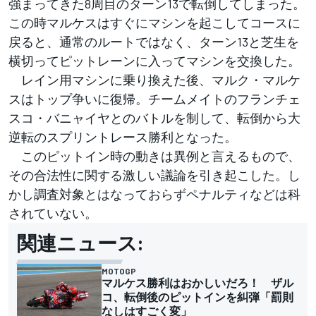
強まってきた8周目のターン13で転倒してしまった。
この時マルケスはすぐにマシンを起こしてコースに
戻ると、通常のルートではなく、ターン13と芝生を
横切ってピットレーンに入ってマシンを交換した。
レイン用マシンに乗り換えた後、マルク・マルケ
スはトップ争いに復帰。チームメイトのフランチェ
スコ・バニャイヤとのバトルを制して、転倒から大
逆転のスプリントレース勝利となった。
このピットイン時の動きは異例と言えるもので、
その合法性に関する激しい議論を引き起こした。し
かし調査対象とはなっておらずペナルティなどは科
されていない。
関連ニュース:
MOTOGP
マルケス勝利はおかしいだろ！ ザル
コ、転倒後のピットインを糾弾「罰則
なしはすごく変」