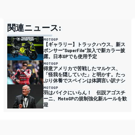
関連ニュース:
MOTOGP
【ギャラリー】トラックハウス、新ス
ポンサー”SuperFile”加入で新カラー披
露。日本GPでも使用予定
MOTOGP
得意アメリカで苦戦したマルケス、
「怪我を隠していた」と明かす。たっ
ぷり休養でスペインは体調言い訳ナシ
MOTOGP
羽はバイクにいらん！ 伝説アゴスチ
ーニ、MotoGPの規制強化新ルールを歓
迎