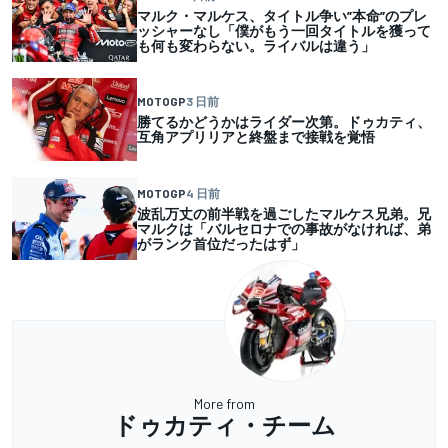
マルク・マルケス、タイトル争い”本命”のプレ
ッシャーなし「僕がもう一回タイトルを獲って
も何も変わらない。ライバルは違う」
MOTOGP
3 日前
勝てるかどうかはライダー次第。ドゥカティ、
互角アプリリアと終盤まで接戦を覚悟
MOTOGP
4 日前
波乱万丈の前半戦を過ごしたマルケス兄弟。兄
マルクは「バルセロナでの事故がなければ、弟
がランク首位だったはず」
More from
ドゥカティ・チーム