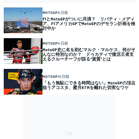
MOTOGP
8 日前
F1とMotoGPがついに共演？ リバティ・メディ
ア、F1アメリカGPでMotoGPのデモラン計画を検
討中か
MOTOGP
9 日前
MotoGP史に名を刻むマルク・マルケス、何がそ
んなに特別なのか？ ドゥカティで復活王者支
えるクルーチーフが語る”資質”とは
MOTOGP
10 日前
「もう無駄にできる時間はない」MotoGPの頂点
狙うアコスタ、蜜月KTMを離れた切実なワケ