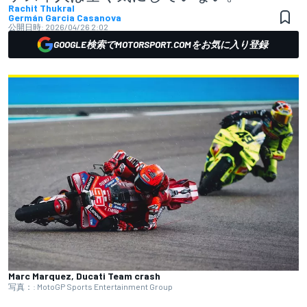
Rachit Thukral
Germán Garcia Casanova
公開日時:
2026/04/26 2:02
GOOGLE検索でMOTORSPORT.COMをお気に入り登録
Marc Marquez, Ducati Team crash
写真：: MotoGP Sports Entertainment Group