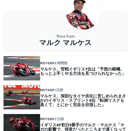
More from
マルク マルケス
MOTOGP
9 時間前
マルケス、苦戦イギリス7位は「予想の範疇。
もっと上手くやる方法を見つけられなかった」
MOTOGP
1 日前
マルケス、深刻なタイヤ劣化に苦しめられまさ
かのイギリス・スプリント9位「転倒リスクも
高くて、とにかく完走を目指した」
MOTOGP
2 日前
イギリスGP初日6番手のマルク・マルケス「ケ
ガの影響で、得意だったところまで遅くなって