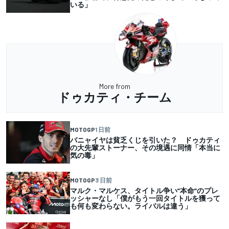
いる」
More from
ドゥカティ・チーム
MOTOGP
1 日前
バニャイヤは貧乏くじを引いた？ ドゥカティ
の大先輩ストーナー、その境遇に同情「本当に
気の毒」
MOTOGP
3 日前
マルク・マルケス、タイトル争い”本命”のプレ
ッシャーなし「僕がもう一回タイトルを獲って
も何も変わらない。ライバルは違う」