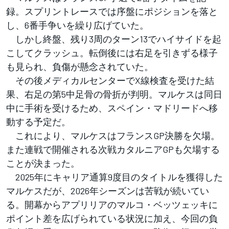
録。スプリントレースでは序盤にポジションを落と
し、6番手争いを繰り広げていた。
しかし終盤、残り3周のターン13でハイサイドを起
こしてクラッシュ。転倒後には右足を引きずる様子
も見られ、負傷が懸念されていた。
その後メディカルセンターでX線検査を受けた結
果、右足の第5中足骨の骨折が判明。マルケスは同日
中に手術を受けるため、スペイン・マドリードへ移
動する予定だ。
これにより、マルケスはフランスGP決勝を欠場。
また連戦で開催される次戦カタルニアGPも欠場する
ことが決まった。
2025年にキャリア通算9度目のタイトルを獲得した
マルケスだが、2026年シーズンは苦戦が続いてい
る。開幕からアプリリアのマルコ・ベッツェッキに
ポイント差を広げられている状況に加え、今回の負