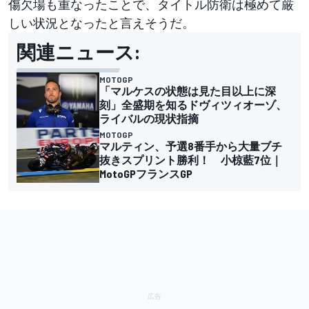
傷欠場も重なったことで、タイトル防衛は極めて厳
しい状況となったと言えそうだ。
関連ニュース:
MOTOGP
「マルケスの状態は見た目以上に深
刻」全盛期を知るドヴィツィオーゾ、
ライバルの現状指摘
MOTOGP
マルティン、予選8番手から大量ブチ
抜きスプリント勝利！ 小椋藍7位｜
MotoGPフランスGP