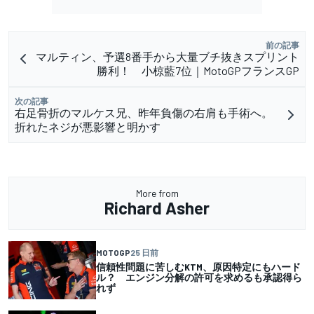
前の記事
マルティン、予選8番手から大量ブチ抜きスプリント
勝利！ 小椋藍7位｜MotoGPフランスGP
次の記事
右足骨折のマルケス兄、昨年負傷の右肩も手術へ。
折れたネジが悪影響と明かす
More from
Richard Asher
MOTOGP
25 日前
信頼性問題に苦しむKTM、原因特定にもハード
ル？ エンジン分解の許可を求めるも承認得ら
れず