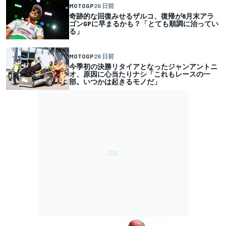
MOTOGP
26 日前
奇跡的な回復みせるザルコ、復帰が8月末アラ
ゴンGPに早まるかも？「とても順調に治ってい
る」
MOTOGP
26 日前
今季初の決勝リタイアとなったジャンアントニ
オ、原因に心当たりナシ「これもレースの一
部。いつかは起きるモノだ」