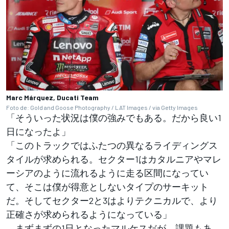
Marc Márquez, Ducati Team
Foto de: Gold and Goose Photography / LAT Images / via Getty Images
「そういった状況は僕の強みでもある。だから良い1
日になったよ」
「このトラックではふたつの異なるライディングス
タイルが求められる。セクター1はカタルニアやマレ
ーシアのように流れるように走る区間になってい
て、そこは僕が得意としないタイプのサーキット
だ。そしてセクター2と3はよりテクニカルで、より
正確さが求められるようになっている」
まずまずの1日となったマルケスだが、課題もあ