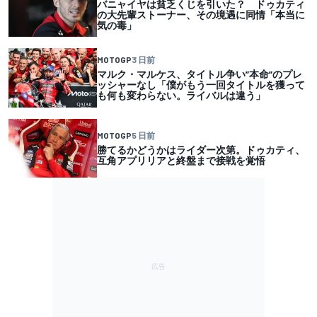
バニャイヤは貧乏くじを引いた？ ドゥカティ
の大先輩ストーナー、その境遇に同情「本当に
気の毒」
MOTOGP
3 日前
マルク・マルケス、タイトル争い”本命”のプレ
ッシャーなし「僕がもう一回タイトルを獲って
も何も変わらない。ライバルは違う」
MOTOGP
5 日前
勝てるかどうかはライダー次第。ドゥカティ、
互角アプリリアと終盤まで接戦を覚悟