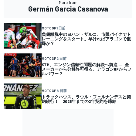
More from
Germán Garcia Casanova
MOTOGP
1 日前
負傷離脱中のヨハン・ザルコ、市販バイクでト
レーニングをスタート。早ければアラゴンで復
帰か？
MOTOGP
2 日前
KTM、エンジン信頼性問題の解決へ前進……全
メーカーから分解許可得る。アラゴンGPからフ
ルパワー？
MOTOGP
4 日前
トラックハウス、ラウル・フェルナンデスと契
約続行！ 2028年までの2年契約を締結