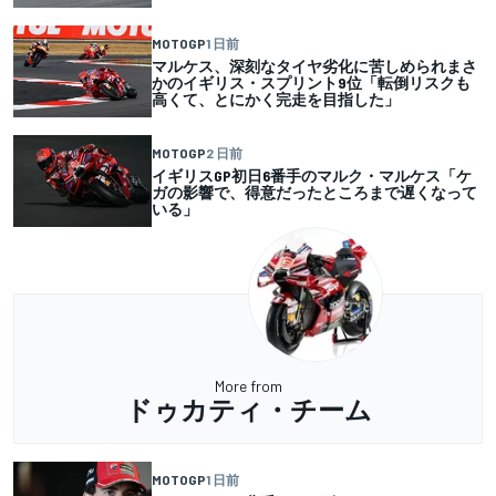
MOTOGP
1 日前
マルケス、深刻なタイヤ劣化に苦しめられまさ
かのイギリス・スプリント9位「転倒リスクも
高くて、とにかく完走を目指した」
MOTOGP
2 日前
イギリスGP初日6番手のマルク・マルケス「ケ
ガの影響で、得意だったところまで遅くなって
いる」
More from
ドゥカティ・チーム
MOTOGP
1 日前