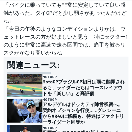
「バイクに乗っていても非常に安定していて良い感
触があった。タイGPだと少し弱さがあったんだけど
ね」
「今日の午後のようなコンディションよりかは、ウ
ェットレースの方が好ましいと思う。特にセクター1
のように非常に高速で走る区間では、痛手を被るリ
スクがかなり高いからね」
関連ニュース:
MOTOGP
MotoGPブラジルGP初日は雨に翻弄され
るも、ライダーたちはコースレイアウ
トを「楽しい」と高評価
MOTOGP
アルデゲルはドゥカティ陣営残留へ。
契約オプションを行使……グレシーニ
からVR46に移籍も、待遇はファクトリ
ーライダーと同等か
MOTOGP