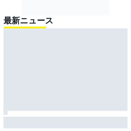
最新ニュース
ホンダ、虎ノ門ヒルズでF1マシン展示イベントをこの夏
開催。アストンマーティンAMR26とホンダRA272が並
ぶ！