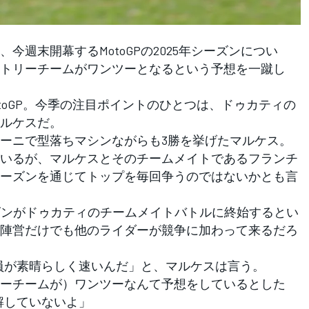
週末開幕するMotoGPの2025年シーズンについ
トリーチームがワンツーとなるという予想を一蹴し
toGP。今季の注目ポイントのひとつは、ドゥカティの
ルケスだ。
ーニで型落ちマシンながらも3勝を挙げたマルケス。
いるが、マルケスとそのチームメイトであるフランチ
ーズンを通じてトップを毎回争うのではないかとも言
ズンがドゥカティのチームメイトバトルに終始するとい
陣営だけでも他のライダーが競争に加わって来るだろ
全員が素晴らしく速いんだ」と、マルケスは言う。
ーチームが）ワンツーなんて予想をしているとした
理解していないよ」