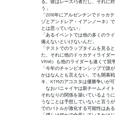
る。彼はレース巧者だし、それに対
う」
「2016年にアルゼンチンでドゥ
ゾとアンドレア・イアンノーネ）で
とは思っていない」
「あるイベントでは他の多くのライ
備えないといけないんだ」
「テストでのラップタイムを見ると
た。それに他のドゥカティライダー
VR46）も他のライダーも速くて競
「今年のチャンピオンシップで誰が
かはなんとも言えない。でも開幕戦
キ、KTMのアコスタは優勝争いが
なおバニャイヤは新チームメイト
それなりの関係を築いているように
うなことは予想していないと言うが
でのバトルが激化する可能性はある
「僕らは何かで合意しているわけじ