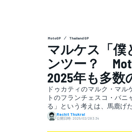
スーパーフォーミュラ
MotoGP
Thailand GP
マルケス「僕
ンツー？ Mo
2025年も多
スーパーGT
ドゥカティのマルク・マルケ
トのフランチェスコ・バニ
る」という考えは、馬鹿げ
Rachit Thukral
公開日時:
2025/02/28 3:34