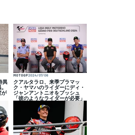
MOTOGP
2024/07/06
特異
クアルタラロ、来季プラマッ
温。
ク・ヤマハのライダーにディ・
度が
ジャンアントニオをプッシュ
「彼のようなライダーが必要」