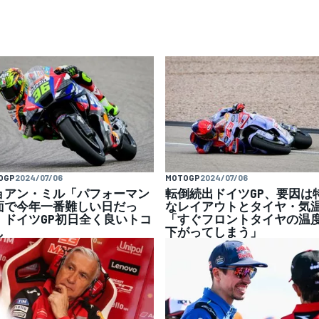
OGP
2024/07/06
MOTOGP
2024/07/06
ョアン・ミル「パフォーマン
転倒続出ドイツGP、要因は
面で今年一番難しい日だっ
なレイアウトとタイヤ・気
」ドイツGP初日全く良いトコ
「すぐフロントタイヤの温
し
下がってしまう」