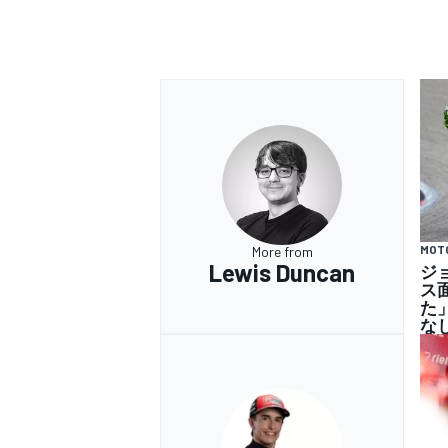
MOT
More from
Lewis Duncan
ジ
ス
た
な