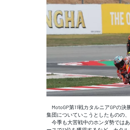
WEC
MotoGP第11戦カタルニアGP
集団についていこうとしたものの、
今季も大苦戦中のホンダ勢ではあ
ースで11位を獲得するなど、カタ