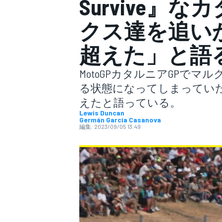
Survive』
クス達を追い
スーパーフォーミュラ
超えた」と語
MotoGPカタルニアGPで
る状態になってしまっていた
えたと語っている。
Lewis Duncan
Germán Garcia Casanova
編集:
2023/09/05 13:49
スーパーGT