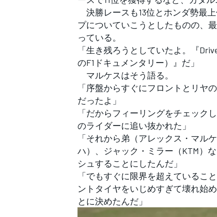
フォーミュラE
決勝レースも13位とホンダ勢最上
プについていこうとしたものの、最
っている。
「生き残ろうとしていたよ。『Drive t
のF1ドキュメンタリー）』だ」
マルケスはそう語る。
「序盤からすぐにフロントとリヤの
だったよ」
「だからフィーリングをチェックし
のライダーに追い抜かれた」
「それから弟（アレックス・マルケ
ハ）、ジャック・ミラー（KTM）な
シュすることにしたんだ」
「でもすぐに限界を超えていること
ントタイヤをいじめすぎて壊れ始め
とに決めたんだ」