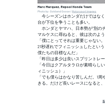
Marc Marquez, Repsol Honda Team
Photo by: Gold and Goose /
Motorsport Images
今シーズンはホンダだけではなく
台が下位を争うことも多い。
ホンダとヤマハ、日本勢が“別のチ
マルケスに尋ねると、彼は次のよう
「僕にとってそれは重要じゃない。
21秒遅れでフィニッシュしたとい
僕たちの目標なんだ」
「昨日は多少は良いスプリントレー
「今日はクアルタラロが素晴らしい
ィニッシュ）」
「でも僕らはかなり苦しんだ。1周
きる。だけど長いレースになると、