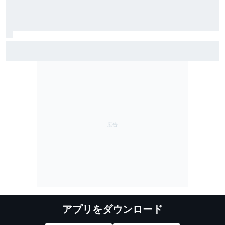
TEAM IMPUL、SF富士で復活のポールポジション＆2位表
彰台。星野一樹監督「オサリバンのスピードとチーム
のポテンシャルを証明できた」
アプリをダウンロード