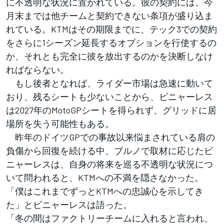
に不透明な状況に置かれている。彼の契約には、今
月末までは他チームと契約できない条項が盛り込ま
れている。KTMはその期限までに、テック3での契約
をさらに1シーズン延長するオプションを行使するの
か、それとも完全に彼を放出するのかを決断しなけ
ればならない。
もし後者となれば、ライダー市場は急速に動いて
おり、残るシートも少ないことから、ビニャーレス
は2027年のMotoGPシートを得られず、グリッドに居
場所を失う可能性もある。
昨年のドイツGPでの事故以来悩まされている肩の
負傷から回復を続ける中、ブルノで取材に応じたビ
ニャーレスは、自身の将来を巡る不透明な状況につ
いて問われると、KTMへの不満を隠さなかった。
「僕はこれまでずっとKTMへの忠誠心を示してき
た」とビニャーレスは語った。
「冬の間はファクトリーチームに入れると言われ、