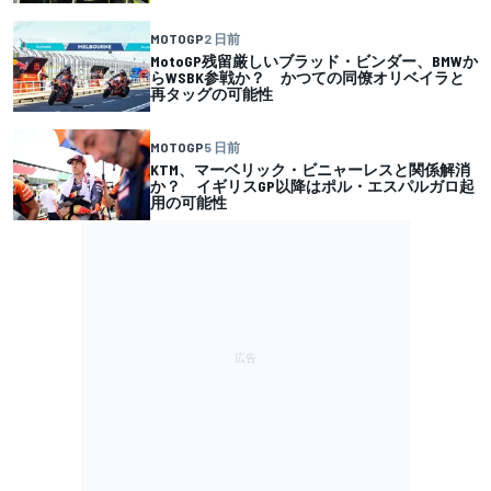
MOTOGP
2 日前
MotoGP残留厳しいブラッド・ビンダー、BMWか
らWSBK参戦か？ かつての同僚オリベイラと
再タッグの可能性
MOTOGP
5 日前
KTM、マーベリック・ビニャーレスと関係解消
か？ イギリスGP以降はポル・エスパルガロ起
用の可能性