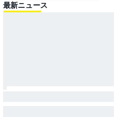
最新ニュース
超高速！ レコード1秒更新の超ラップでベッツェッキ
最速。小椋藍5番手｜MotoGPイギリスGP プラクティス