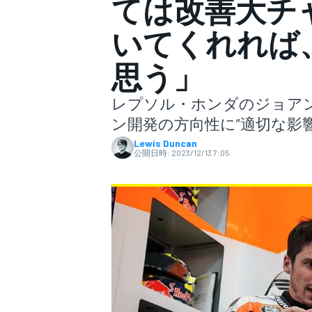
ては改善大チ
いてくれれば
スーパーフォーミュラ
思う」
レプソル・ホンダのジョアン
ン開発の方向性に”適切な影
Lewis Duncan
公開日時:
2023/12/13 7:05
スーパーGT