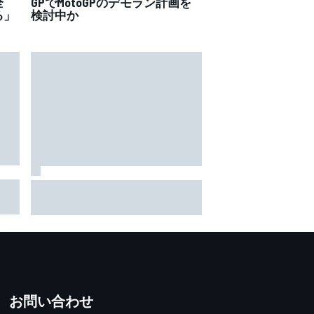
全
GPでMotoGPのデモラン計画を
る」
検討中か
せた
小椋藍、いざ勝負の後半戦！
Oで
目標は「最終戦までタイトル争
コン
いに残ること」 しかし後半初
ない
戦シルバーストンは苦手？？
お問い合わせ