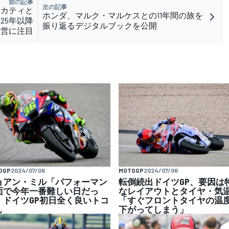
前の記事
次の記事
ゥカティと
ホンダ、マルク・マルケスとの11年間の旅を
25年以降
振り返るデジタルブックを公開
陣営に注目
OGP
2024/07/06
MOTOGP
2024/07/06
ョアン・ミル「パフォーマン
転倒続出ドイツGP、要因は
面で今年一番難しい日だっ
なレイアウトとタイヤ・気
」ドイツGP初日全く良いトコ
「すぐフロントタイヤの温
し
下がってしまう」