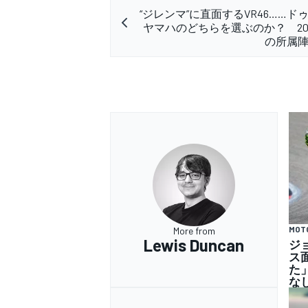
“ジレンマ”に直面するVR46……ド
ヤマハのどちらを選ぶのか？ 20
の所属
MOT
More from
Lewis Duncan
ジ
ス
た
な