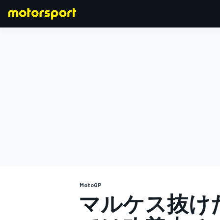
F1
MOTOGP
MotoGP
マルケス抜け