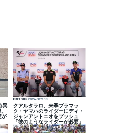
MOTOGP
2024/07/06
特異
クアルタラロ、来季プラマッ
温。
ク・ヤマハのライダーにディ・
度が
ジャンアントニオをプッシュ
「彼のようなライダーが必要」