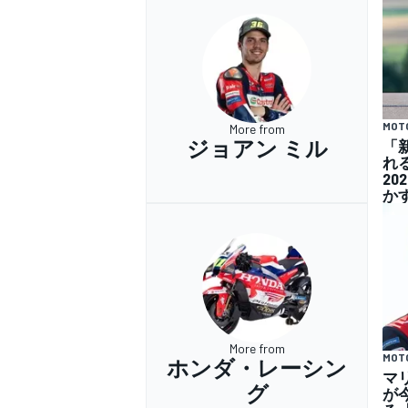
MOT
More from
ジョアン ミル
「
れ
2
か
More from
MOT
ホンダ・レーシン
マ
グ
が