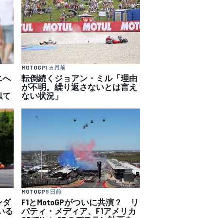
MOTOGP
1 ヵ月前
ニへ
転倒続くジョアン・ミル「理由
が不明。繰り返さないとは言え
似て
ない状況」
MOTOGP
8 日前
ンダ
F1とMotoGPがついに共演？ リ
いる
バティ・メディア、F1アメリカ