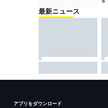
る
最新ニュース
TEAM IMPUL、SF富士で復活のポ
ジ
ールポジション＆2位表彰台。
W
星野一樹監督「オサリバンのス
「
ピードとチームのポテンシャル
み
を証明できた」
アプリをダウンロード