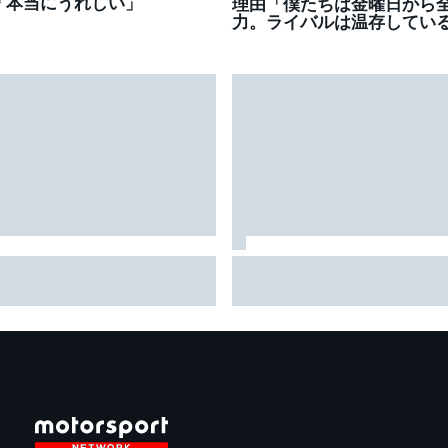
「本当にうれしい」
理由「僕たちは金曜日から
力。ライバルは温存してい
ャック・ミラー、ヤマハと
富士での“28台”抜きで驚か
SBK移籍を交渉中と認める
ThreeBond。小出得意のSUG
向こうで何ができるか楽し
もダークホースに？「今の
」発表は今後数週間以内？
セプトはそんなにずれてい
はず」