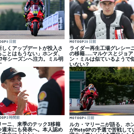
OGP
9 日前
MOTOGP
29 日前
新しくアップデートが投入さ
ライダー再生工場グレシー
ることはもうない」ホンダ、
の移籍……マルケスとジョア
027年シーズンへ注力。ミル明
ン・ミルは似ているようで
す
いない？
OGP
2 時間前
MOTOGP
4 日前
リーニ、来季のテック3移籍
ルカ・マリーニが語る、ホ
今週末にも発表へ。本人認め
がMotoGPの予選で苦戦して