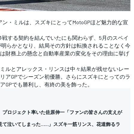
ョアン・ミルは、スズキにとってMotoGPほど魅力的な宣
Pに参戦する契約を結んでいたにも関わらず、5月のスペイ
が明らかとなり、結局その方針は転換されることなく今
は財務上の懸念と自動車産業の変化をその理由に挙げ
ミルとアレックス・リンスは中々結果が残せないレー
リアGPでシーズン初優勝。さらにスズキにとってのラ
アGPでも勝利し、有終の美を飾った。
。プロジェクト率いた佐原伸一「ファンの皆さんの支えが
見て泣いてしまった……」スズキ一筋リンス、花道飾るラ