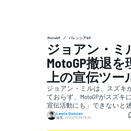
スーパーフォーミュラ
MotoGP
バレンシアGP
ジョアン・ミ
MotoGP撤退
上の宣伝ツー
スーパーGT
ジョアン・ミルは、スズキが
ておらず、MotoGPがス
宣伝活動にも」できないと
Lewis Duncan
編集:
2022/11/08 19:04