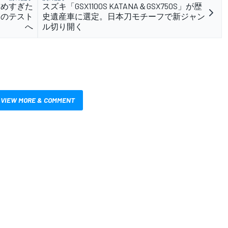
攻めすぎた
スズキ「GSX1100S KATANA＆GSX750S」が歴
ンのテスト
史遺産車に選定。日本刀モチーフで新ジャン
へ
ル切り開く
VIEW MORE & COMMENT