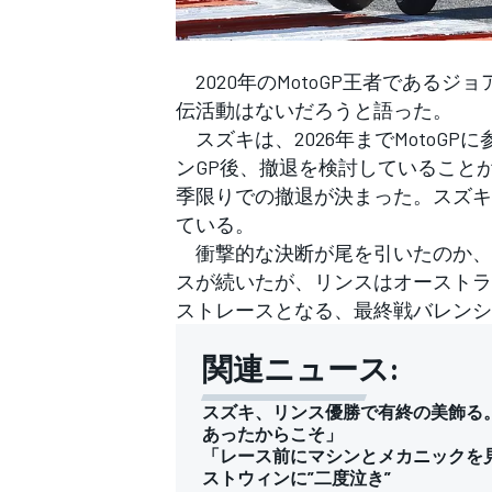
フォーミュラE
2020年のMotoGP王者であるジ
伝活動はないだろうと語った。
スズキは、2026年までMotoG
ンGP後、撤退を検討していること
季限りでの撤退が決まった。スズキ
ている。
衝撃的な決断が尾を引いたのか、
スが続いたが、リンスはオーストラ
ストレースとなる、最終戦バレンシ
関連ニュース:
スズキ、リンス優勝で有終の美飾る
あったからこそ」
「レース前にマシンとメカニックを
ストウィンに”二度泣き”