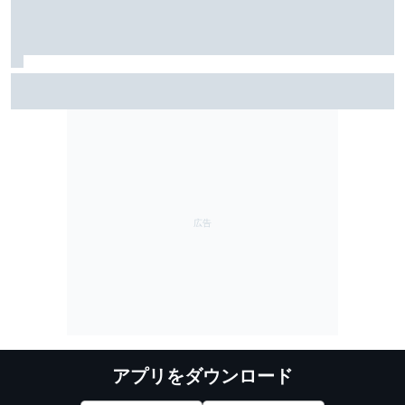
ジャック・ミラー、ヤマハとWSBK移籍を交渉中と認め
る「向こうで何ができるか楽しみ」発表は今後数週間
以内？
アプリをダウンロード