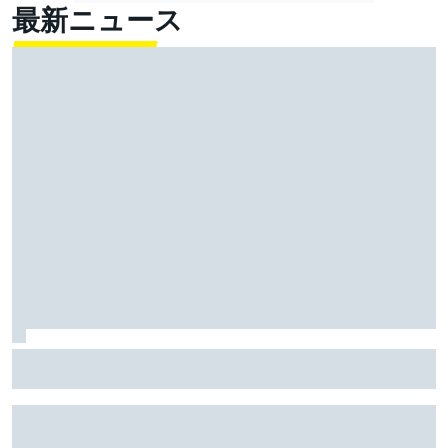
最新ニュース
MotoGP、シルバーストンと契約延長。イギリスGP開催
を少なくとも2028年まで継続へ