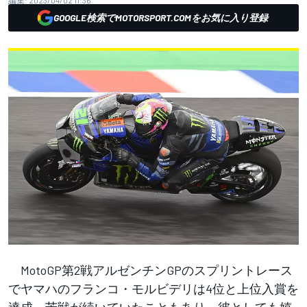
編集:
2023/04/02 11:36
GOOGLE検索でMOTORSPORT.COMをお気に入り登録
MotoGP第2戦アルゼンチンGPのスプリントレース
でヤマハのフランコ・モルビデリは4位と上位入賞を
達成。苦戦が続いていたこともあり、彼としても嬉