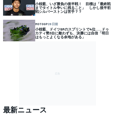
小椋藍、いざ勝負の後半戦！ 目標は「最終戦
までタイトル争いに残ること」 しかし後半初
戦シルバーストンは苦手？？
MOTOGP
28 日前
小椋藍、ドイツGPのスプリントで4位……ドゥ
カティ勢3台に敵わずも、決勝には自信「明日
はもっとよくなる余地がある」
最新ニュース