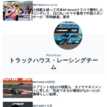
MOTO2
2024/10/10
小椋藍を破って日本GP Moto2クラスで勝利した
ゴンザレス、日の丸ハチマキ着用で中国スポン
サーが「即時解雇」要求
More from
トラックハウス・レーシングチー
ム
MOTOGP
8 時間前
スプリント2位の小椋藍も、タイヤマネジメン
トに苦しむ「完走できるか確信がなかったが、
素晴らしい結果」
MOTOGP
2 日前