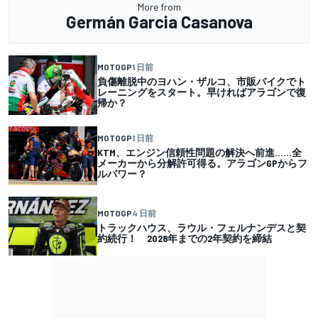
More from
Germán Garcia Casanova
MOTOGP
1 日前
負傷離脱中のヨハン・ザルコ、市販バイクでト
レーニングをスタート。早ければアラゴンで復
帰か？
MOTOGP
1 日前
KTM、エンジン信頼性問題の解決へ前進……全
メーカーから分解許可得る。アラゴンGPからフ
ルパワー？
MOTOGP
4 日前
トラックハウス、ラウル・フェルナンデスと契
約続行！ 2028年までの2年契約を締結