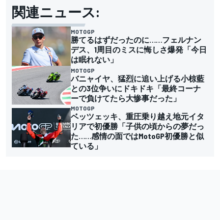
関連ニュース:
MOTOGP
勝てるはずだったのに……フェルナン
デス、1周目のミスに悔しさ爆発「今日
は眠れない」
MOTOGP
バニャイヤ、猛烈に追い上げる小椋藍
との3位争いにドキドキ「最終コーナ
ーで負けてたら大惨事だった」
MOTOGP
ベッツェッキ、重圧乗り越え地元イタ
リアで初優勝「子供の頃からの夢だっ
た……感情の面ではMotoGP初優勝と似
ている」