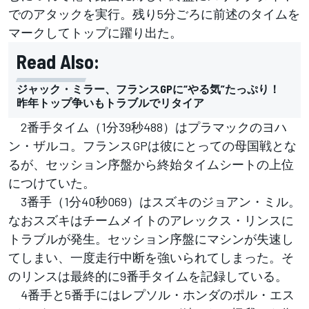
でのアタックを実行。残り5分ごろに前述のタイムを
マークしてトップに躍り出た。
Read Also:
ジャック・ミラー、フランスGPに“やる気”たっぷり！
昨年トップ争いもトラブルでリタイア
2番手タイム（1分39秒488）はプラマックのヨハ
ン・ザルコ。フランスGPは彼にとっての母国戦とな
るが、セッション序盤から終始タイムシートの上位
につけていた。
3番手（1分40秒069）はスズキのジョアン・ミル。
なおスズキはチームメイトのアレックス・リンスに
トラブルが発生。セッション序盤にマシンが失速し
てしまい、一度走行中断を強いられてしまった。そ
のリンスは最終的に9番手タイムを記録している。
4番手と5番手にはレプソル・ホンダのポル・エス