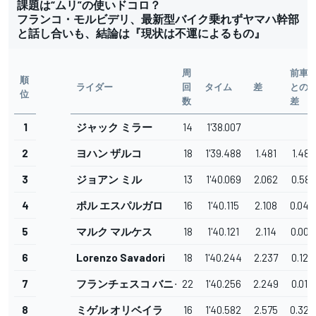
課題は“ムリ”の使いドコロ？
フランコ・モルビデリ、最新型バイク乗れずヤマハ幹部
と話し合いも、結論は『現状は不運によるもの』
周
前車
順
ライダー
回
タイム
差
との
位
数
差
1
ジャック ミラー
14
1'38.007
2
ヨハン ザルコ
18
1'39.488
1.481
1.481
3
ジョアン ミル
13
1'40.069
2.062
0.581
4
ポル エスパルガロ
16
1'40.115
2.108
0.046
5
マルク マルケス
18
1'40.121
2.114
0.006
6
Lorenzo Savadori
18
1'40.244
2.237
0.123
7
フランチェスコ バニャイヤ
22
1'40.256
2.249
0.012
8
ミゲル オリベイラ
16
1'40.582
2.575
0.326