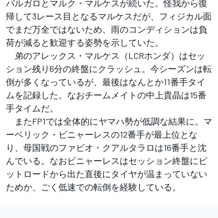
パルガロとマルク・マルケスが続いた。怪我から復
帰して3レース目となるマルケスだが、フィジカル面
でまだ万全ではないため、雨のコンディションは負
荷が減ると歓迎する姿勢を示していた。
弟のアレックス・マルケス（LCRホンダ）はセッ
ション残り6分の終盤にクラッシュ。今シーズンは転
倒が多くなっているが、最後はなんとか11番手タイ
ムを記録した。なおチームメイトの中上貴晶は15番
手タイムだ。
またFP1では全体的にヤマハ勢が低調な結果に。マ
ーベリック・ビニャーレスの12番手が最上位とな
り、母国戦のファビオ・クアルタラロは16番手と沈
んでいる。なおビニャーレスはセッション終盤にピ
ットロードから出た直後にタイヤが温まっていない
ためか、ごく低速での転倒を経験している。