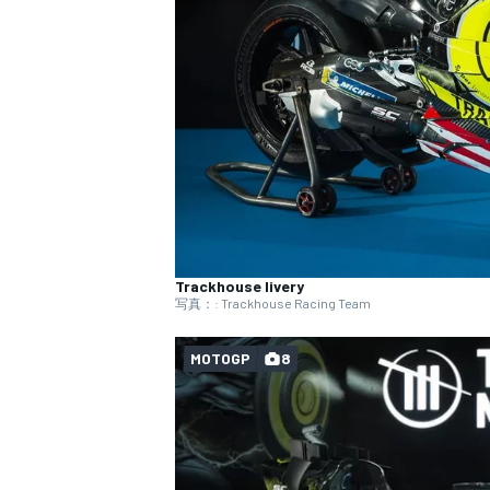
WEC
Trackhouse livery
写真：: Trackhouse Racing Team
MOTOGP
8