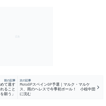
前の記事
次の記事
初めて逃す
MotoGPスペインGP予選｜マルク・マルケ
くれること
ス、雨のヘレスで今季初ポール！ 小椋中団
を願う」
に沈む