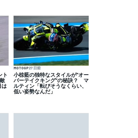
MOTOGP
27 日前
ント
小椋藍の独特なスタイルが”オー
に敵
バーテイクキング”の秘訣？ マ
日は
ルティン「転びそうなくらい、
」
低い姿勢なんだ」