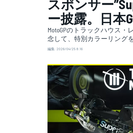
スポンサー”Sup
ー披露。日本
スーパーフォーミュラ
MotoGPのトラックハウ
念して、特別カラーリング
編集:
2026/04/25 8:16
スーパーGT