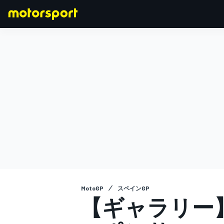
F1
MOTOGP
MotoGP
スペインGP
【ギャラリー