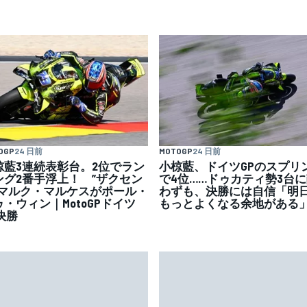
OGP
24 日前
MOTOGP
24 日前
椋藍3連続表彰台。2位でラン
小椋藍、ドイツGPのスプリ
ング2番手浮上！ ”ザクセン
で4位……ドゥカティ勢3台
”マルク・マルケスがポール・
わずも、決勝には自信「明
ゥ・ウィン｜MotoGPドイツ
もっとよくなる余地がある
決勝