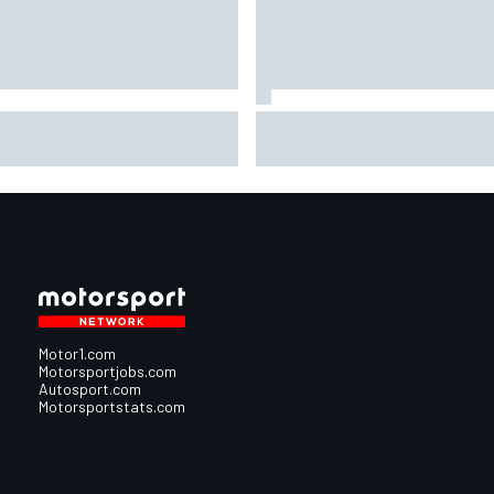
さに運命のイタズラ。オコン
フォーミュラEドライバーな
キャリアを狂わせた2019年
ら、“充電ゲー”の26年型F1
レンタカーの中で泣いたのを
いのでは？ そう甘くはな
えている」
現役FE戦士たち「まだまだ
別物だよ」
Motor1.com
Motorsportjobs.com
Autosport.com
Motorsportstats.com