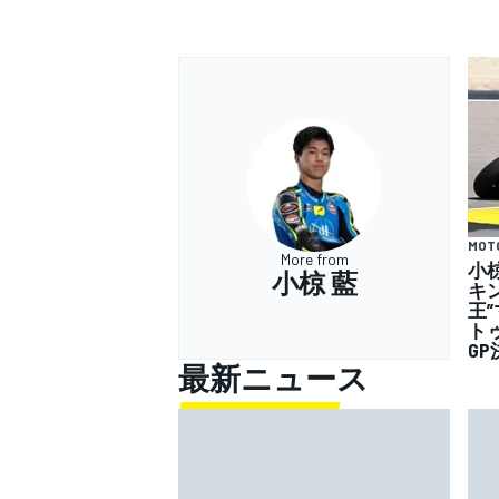
MOT
More from
小
小椋 藍
キ
王
ト
GP
最新ニュース