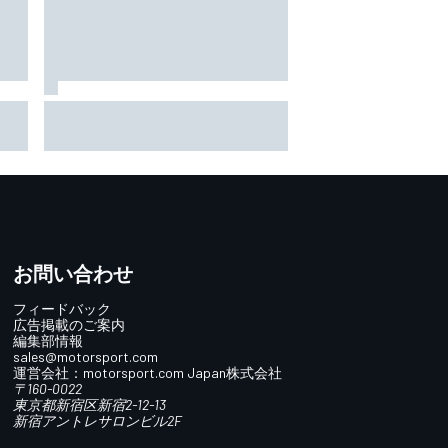
大苦戦の開幕2戦で揺らいだ自
で速
信。プレリュード初勝利をワン
いと
ツーで飾ったホンダ、3ヵ月の
全然
空白期間で「自分たちを見つめ
直せた」とHRC開発陣
お問い合わせ
フィードバック
広告掲載のご案内
編集部情報
sales@motorsport.com
運営会社：
motorsport.com
Japan株式会社
〒160-0022
東京都新宿区新宿2-12-13
新宿アントレサロンビル2F