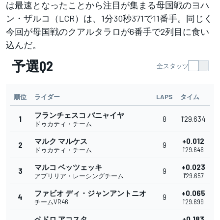
は最速となったことから注目が集まる母国戦のヨハ
ン・ザルコ（LCR）は、1分30秒371で11番手。同じく
今回が母国戦のクアルタラロが6番手で2列目に食い
込んだ。
予選Q2
全スタッツ
順位
ライダー
LAPS
タイム
フランチェスコ バニャイヤ
1
8
1'29.634
ドゥカティ・チーム
マルク マルケス
+0.012
2
9
ドゥカティ・チーム
1'29.646
マルコ ベッツェッキ
+0.023
3
9
アプリリア・レーシングチーム
1'29.657
ファビオ ディ・ジャンアントニオ
+0.065
4
9
チームVR46
1'29.699
ペドロ アコスタ
+0.183