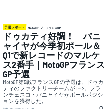
予選レポート
MotoGP
フランスGP
ドゥカティ好調！ バニ
ャイヤが今季初ポール＆
Q1で新レコードのマルケ
ス2番手｜MotoGPフランス
GP予選
MotoGP第5戦フランスGPの予選は、ドゥカ
ティのファクトリーチームが1－2。フラ
ンチェスコ・バニャイヤがポールポジシ
ョンを獲得した。
編集:
2026/05/09 10:08