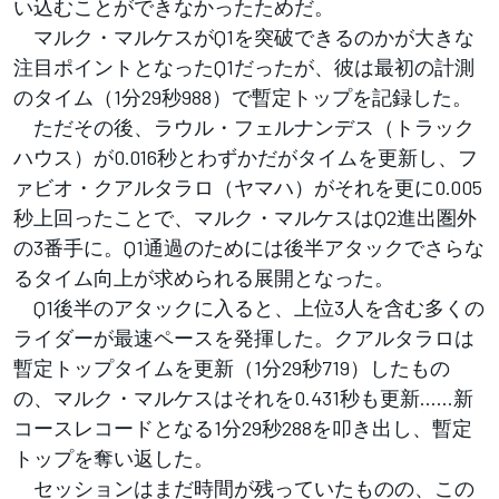
い込むことができなかったためだ。
マルク・マルケスがQ1を突破できるのかが大きな
注目ポイントとなったQ1だったが、彼は最初の計測
のタイム（1分29秒988）で暫定トップを記録した。
ただその後、ラウル・フェルナンデス（トラック
ハウス）が0.016秒とわずかだがタイムを更新し、フ
ァビオ・クアルタラロ（ヤマハ）がそれを更に0.005
秒上回ったことで、マルク・マルケスはQ2進出圏外
の3番手に。Q1通過のためには後半アタックでさらな
るタイム向上が求められる展開となった。
Q1後半のアタックに入ると、上位3人を含む多くの
ライダーが最速ペースを発揮した。クアルタラロは
暫定トップタイムを更新（1分29秒719）したもの
の、マルク・マルケスはそれを0.431秒も更新……新
コースレコードとなる1分29秒288を叩き出し、暫定
トップを奪い返した。
セッションはまだ時間が残っていたものの、この