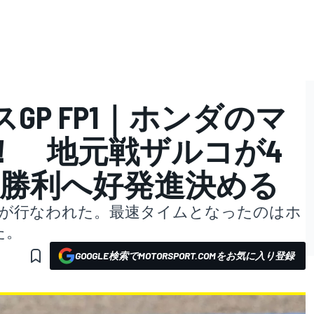
スGP FP1｜ホンダのマ
！ 地元戦ザルコが4
続勝利へ好発進決める
のFP1が行なわれた。最速タイムとなったのはホ
た。
GOOGLE検索でMOTORSPORT.COMをお気に入り登録