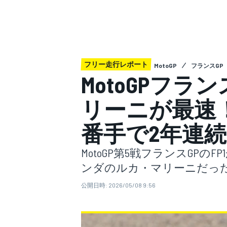
スーパーフォーミュラ
フリー走行レポート
MotoGP
フランスGP
MotoGPフラン
リーニが最速
番手で2年連
スーパーGT
MotoGP第5戦フランスGP
ンダのルカ・マリーニだっ
公開日時:
2026/05/08 9:56