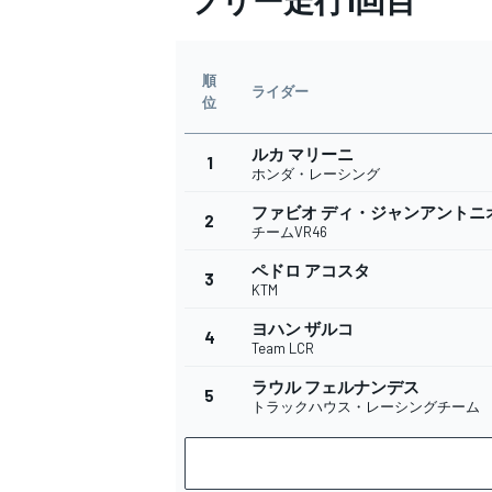
フリー走行1回目
順
ライダー
位
ルカ マリーニ
1
ホンダ・レーシング
ファビオ ディ・ジャンアントニ
2
チームVR46
ペドロ アコスタ
3
KTM
ヨハン ザルコ
4
Team LCR
ラウル フェルナンデス
5
トラックハウス・レーシングチーム