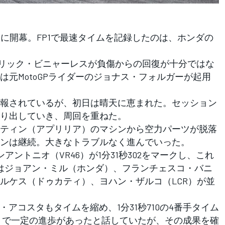
8日に開幕。FP1で最速タイムを記録したのは、ホンダの
リック・ビニャーレスが負傷からの回復が十分ではな
元MotoGPライダーのジョナス・フォルガーが起用
報されているが、初日は晴天に恵まれた。セッション
り出していき、周回を重ねた。
ティン（アプリリア）のマシンから空力パーツが脱落
ンは継続。大きなトラブルなく進んでいった。
ントニオ（VR46）が1分31秒302をマークし、これ
はジョアン・ミル（ホンダ）、フランチェスコ・バニ
ルケス（ドゥカティ）、ヨハン・ザルコ（LCR）が並
アコスタもタイムを縮め、1分31秒710の4番手タイム
トで一定の進歩があったと話していたが、その成果を確