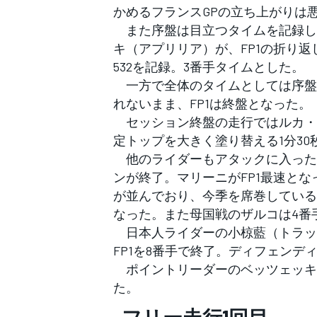
かめるフランスGPの立ち上がりは
また序盤は目立つタイムを記録し
キ（アプリリア）が、FP1の折り返
532を記録。3番手タイムとした。
一方で全体のタイムとしては序盤
れないまま、FP1は終盤となった。
セッション終盤の走行ではルカ・
定トップを大きく塗り替える1分30
他のライダーもアタックに入った
ンが終了。マリーニがFP1最速と
が並んでおり、今季を席巻している
なった。また母国戦のザルコは4番
日本人ライダーの小椋藍（トラック
FP1を8番手で終了。ディフェンデ
ポイントリーダーのベッツェッキは
た。
すべてのカテゴリー