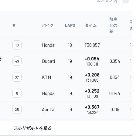
全スタッツ
前車
平
#
バイク
LAPS
タイム
との
度
差
Honda
18
1'30.857
17
10
オ
+0.054
Ducati
19
0.054
17
49
1'30.911
+0.208
KTM
19
0.154
17
37
1'31.065
+0.252
Honda
19
0.044
175
5
1'31.109
+0.367
Aprilia
19
0.115
17
25
1'31.224
フルリザルトを見る