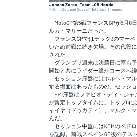
フォーミュラE
Johann Zarco, Team LCR Honda
写真：: Gold and Goose / Motorsport Images
MotoGP第5戦フランスGPが5月
ルカ・マリーニだった。
フランスGPではテック3のマーベ
いため前戦に続き欠場。その代役には
された。
グランプリ週末は決勝日に雨も予
開始と共にライダー達がコースへ繰
セッション序盤にはホルヘ・マル
する場面はあったものの、セッショ
FP1序盤はファビオ・ディ・ジャンア
が暫定トップタイムに。トップ5に
ャイヤ（ドゥカティ）、マルク・マ
んだ。
セッション中盤にはKTMのペドロ・
を記録。前戦スペインGP後のテス