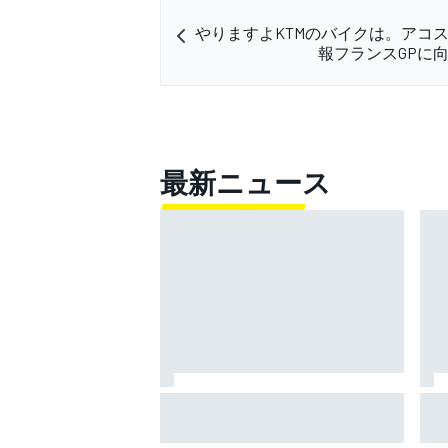
やりますよKTMのバイクは。アコ
報フランスGPに
最新ニュース
MotoGP、シルバーストンと契約
ア
延長。イギリスGP開催を少なく
最
とも2028年まで継続へ
藍は