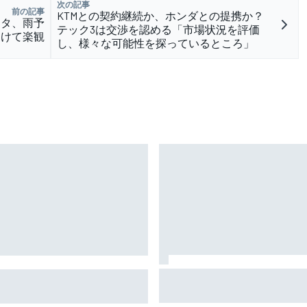
次の記事
前の記事
KTMとの契約継続か、ホンダとの提携か？
スタ、雨予
テック3は交渉を認める「市場状況を評価
向けて楽観
し、様々な可能性を探っているところ」
TEAM IMPUL、SF富士で復
レックス・マルケス、後半戦
ールポジション＆2位表彰台
初のセッションで最速。小椋
星野一樹監督「オサリバン
7番手｜MotoGPイギリスFP1