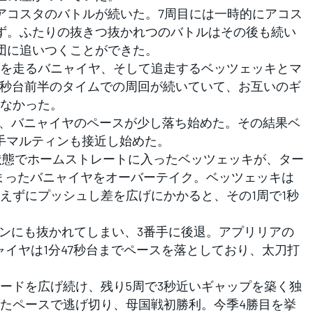
アコスタのバトルが続いた。7周目には一時的にアコス
ず。ふたりの抜きつ抜かれつのバトルはその後も続い
団に追いつくことができた。
を走るバニャイヤ、そして追走するベッツェッキとマ
46秒台前半のタイムでの周回が続いていて、お互いのギ
なかった。
、バニャイヤのペースが少し落ち始めた。その結果ベ
手マルティンも接近し始めた。
た状態でホームストレートに入ったベッツェッキが、ター
まったバニャイヤをオーバーテイク。ベッツェッキは
えずにプッシュし差を広げにかかると、その1周で1秒
ンにも抜かれてしまい、3番手に後退。アプリリアの
ャイヤは1分47秒台までペースを落としており、太刀打
ドを広げ続け、残り5周で3秒近いギャップを築く独
たペースで逃げ切り、母国戦初勝利。今季4勝目を挙