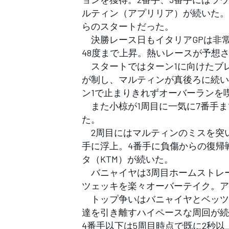
フォーミュラE
ルティン（アプリリア）が続いた。
らのスタートだった。
決勝レース日もイタリアGPは非常
48度まで上昇。熱いレースが予想
スタートではターン1に向けたブ
が制し、マルティンが真後ろに続い
ン1で止まりきれずオーバーランを
また小椋が1周目に一気に7番手ま
た。
2周目にはマルティンのミスを突い
手に浮上。4番手に負傷からの復帰
タ（KTM）が続いた。
バニャイヤは3周目ホームストレ
ツェッキを楽々オーバーテイク。ア
トップ争いはバニャイヤとベッツェ
達を引き離すハイペースな周回が続
4番手以下は5周目時点で既に2秒