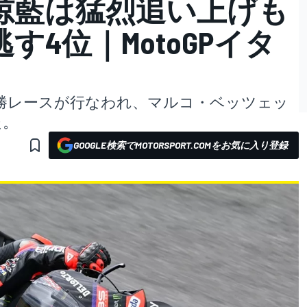
椋藍は猛烈追い上げも
す4位｜MotoGPイタ
Pの決勝レースが行なわれ、マルコ・ベッツェッ
た。
GOOGLE検索でMOTORSPORT.COMをお気に入り登録