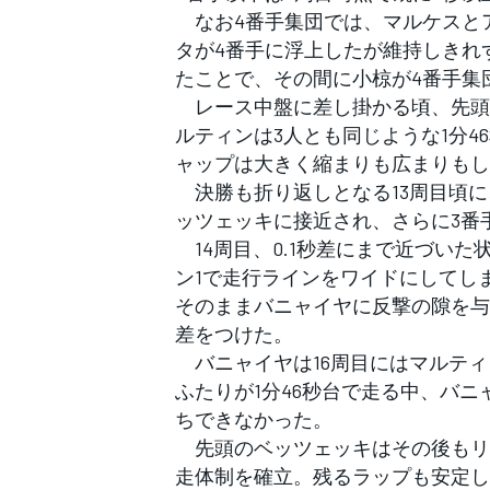
なお4番手集団では、マルケスと
タが4番手に浮上したが維持しきれ
たことで、その間に小椋が4番手集
レース中盤に差し掛かる頃、先頭
ルティンは3人とも同じような1分
ャップは大きく縮まりも広まりもし
決勝も折り返しとなる13周目頃に
ッツェッキに接近され、さらに3番
14周目、0.1秒差にまで近づい
ン1で走行ラインをワイドにしてし
そのままバニャイヤに反撃の隙を与
差をつけた。
バニャイヤは16周目にはマルティ
ふたりが1分46秒台で走る中、バニ
ちできなかった。
先頭のベッツェッキはその後もリー
走体制を確立。残るラップも安定し
すべてのカテゴリー