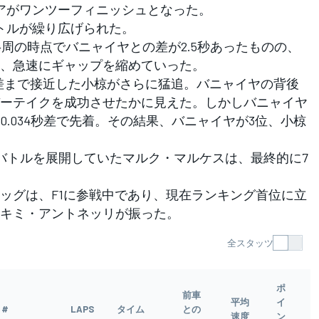
アがワンツーフィニッシュとなった。
トルが繰り広げられた。
周の時点でバニャイヤとの差が2.5秒あったものの、
、急速にギャップを縮めていった。
差まで接近した小椋がさらに猛追。バニャイヤの背後
ーテイクを成功させたかに見えた。しかしバニャイヤ
.034秒差で先着。その結果、バニャイヤが3位、小椋
バトルを展開していたマルク・マルケスは、最終的に7
グは、F1に参戦中であり、現在ランキング首位に立
キミ・アントネッリが振った。
全スタッツ
ポ
前車
平均
イ
#
LAPS
タイム
との
速度
ン