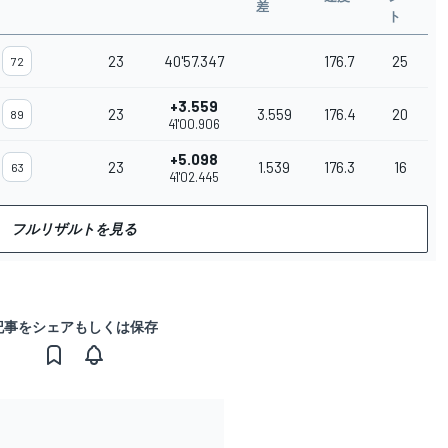
差
ト
23
40'57.347
176.7
25
72
+3.559
23
3.559
176.4
20
89
41'00.906
+5.098
23
1.539
176.3
16
63
41'02.445
フルリザルトを見る
記事をシェアもしくは保存