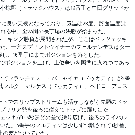
小椋藍（トラックハウス）は13番手と中団グリッドか
に良い天候となっており、気温は28度、路面温度は
される中、全23周の長丁場の決勝が始まった。
レーキング勝負が展開されたが、ここはベッツェッキ
た。一方スプリントウイナーのフェルナンデスはター
喫し、16番手にまでポジションを落とした。
でポジションを上げ、上位争いを照準に入れつつあっ
てフランチェスコ・バニャイヤ（ドゥカティ）が2番
戦マルク・マルケス（ドゥカティ）、ペドロ・アコス
ートでスリップストリームも活かしながら先頭のベッ
プリリア勢を後ろに従えてトップに躍り出た。
ッキが0.3秒ほどの差で繰り広げ、後ろのライバル
いた。3番手のマルティンは少しずつ離されて1秒差、
以上の差がついていた。