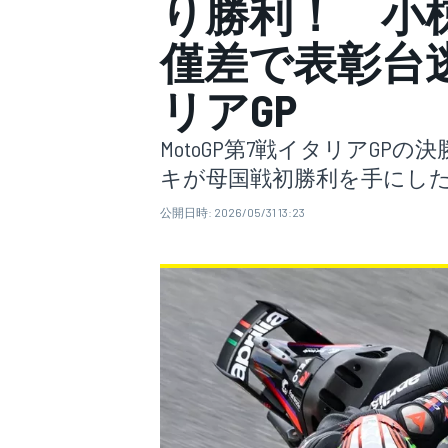
り勝利！ 小
僅差で表彰台逃
スーパーフォーミュラ
リアGP
MotoGP第7戦イタリアG
キが母国戦初勝利を手にし
公開日時:
2026/05/31 13:23
スーパーGT