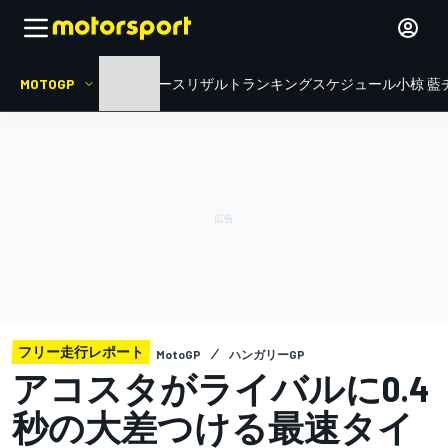
MOTOGP
HOME
ニュース
リザルト
ランキング
スケジュール
小椋 藍
フリー走行レポート
MotoGP
ハンガリーGP
アコスタがライバルに0.4
秒の大差つける最速タイ