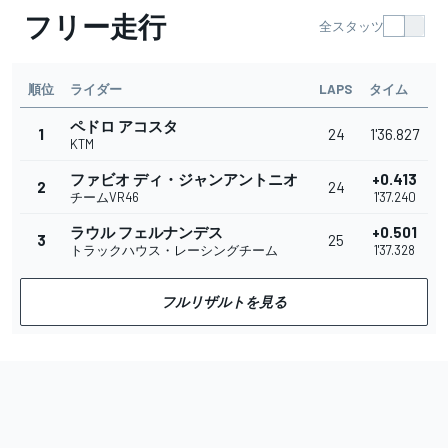
フリー走行
全スタッツ
順位
ライダー
LAPS
タイム
ペドロ アコスタ
1
24
1'36.827
KTM
ファビオ ディ・ジャンアントニオ
+0.413
2
24
チームVR46
1'37.240
ラウル フェルナンデス
+0.501
3
25
トラックハウス・レーシングチーム
1'37.328
フルリザルトを見る