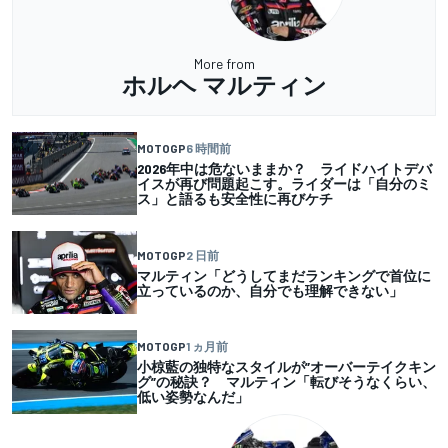
More from
ホルヘ マルティン
MOTOGP
6 時間前
2026年中は危ないままか？ ライドハイトデバ
イスが再び問題起こす。ライダーは「自分のミ
ス」と語るも安全性に再びケチ
MOTOGP
2 日前
マルティン「どうしてまだランキングで首位に
立っているのか、自分でも理解できない」
MOTOGP
1 ヵ月前
小椋藍の独特なスタイルが”オーバーテイクキン
グ”の秘訣？ マルティン「転びそうなくらい、
低い姿勢なんだ」