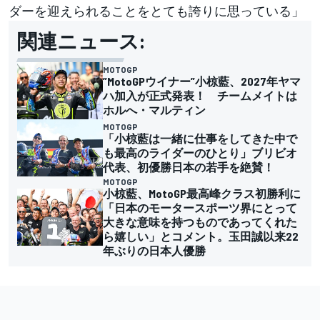
ダーを迎えられることをとても誇りに思っている」
関連ニュース:
MOTOGP
”MotoGPウイナー”小椋藍、2027年ヤマ
ハ加入が正式発表！ チームメイトは
ホルへ・マルティン
MOTOGP
「小椋藍は一緒に仕事をしてきた中で
も最高のライダーのひとり」ブリビオ
代表、初優勝日本の若手を絶賛！
MOTOGP
小椋藍、MotoGP最高峰クラス初勝利に
「日本のモータースポーツ界にとって
大きな意味を持つものであってくれた
ら嬉しい」とコメント。玉田誠以来22
年ぶりの日本人優勝