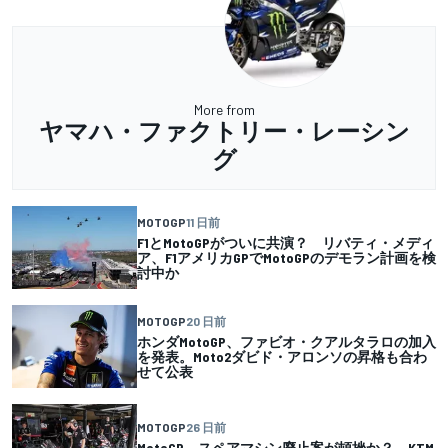
More from
ヤマハ・ファクトリー・レーシン
グ
MOTOGP
11 日前
F1とMotoGPがついに共演？ リバティ・メディ
ア、F1アメリカGPでMotoGPのデモラン計画を検
討中か
MOTOGP
20 日前
ホンダMotoGP、ファビオ・クアルタラロの加入
を発表。Moto2ダビド・アロンソの昇格も合わ
せて公表
MOTOGP
26 日前
MotoGP、スペアマシン廃止案が頓挫か？ KTM