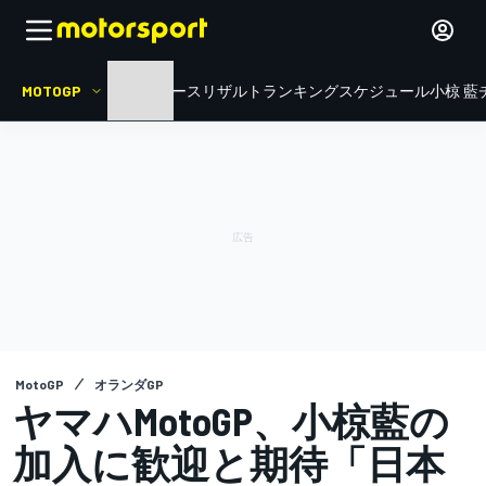
MOTOGP
HOME
ニュース
リザルト
ランキング
スケジュール
小椋 藍
MotoGP
オランダGP
ヤマハMotoGP、小椋藍の
加入に歓迎と期待「日本