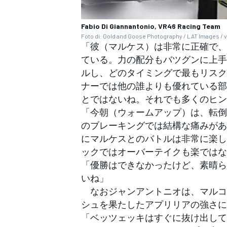
Fabio Di Giannantonio, VR46 Racing Team
Foto di: Gold and Goose Photography / LAT Images / v
「彼（マルケス）は非常に正確で、
ている。力の配分もバツグンに上手
ルし、どのタイミングで最もリスク
ナーでは他の誰よりも優れている部
とではないね。それでも多くのヒン
「今朝（ウォームアップ）は、転倒
のブレーキングでは結構な痛みがあ
にマルケスとのバトルは非常に楽し
ックではオーバーテイクも楽ではな
「優勝はできなかったけど、素晴ら
いね」
なおジャンアントニオは、マルコ・
シュを果たしたアプリリアの強さに
「ベッツェッキはすぐに抜け出して