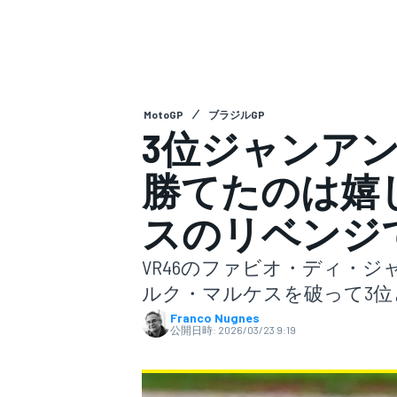
スーパーフォーミュラ
MotoGP
ブラジルGP
3位ジャンア
勝てたのは嬉
スのリベンジ
スーパーGT
VR46のファビオ・ディ・ジャ
ルク・マルケスを破って3
Franco Nugnes
公開日時:
2026/03/23 9:19