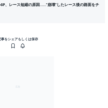
ジルGP、レース短縮の原因……”崩壊”したレース後の路面をチ
記事をシェアもしくは保存