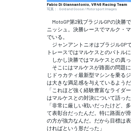
フォーミュラE
Fabio Di Giannantonio, VR46 Racing Team
写真：: Gold and Goose / Motorsport Images
MotoGP第2戦ブラジルGPの決勝
ニッシュ。決勝レースでマルク・マ
でいる。
ジャンアントニオはブラジルGP
トレースではマルケスとのバトルに
しかし決勝ではマルケスとの真っ
そこにはマルケスが路面の問題に
じドゥカティ最新型マシンを乗るジ
は大きな満足感を与えているようだ
「これほど強く経験豊富なライダー
はマルケスとの対決について語った
「非常に厳しい戦いだったけど、多
て表彰台だったんだ。特に路面が滑
の方が強力なんだ。だから目標は表
ければという形だった」