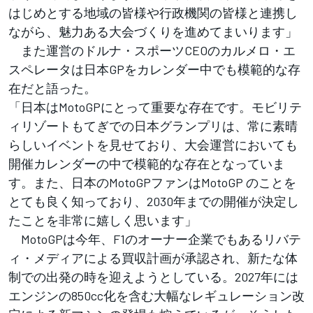
はじめとする地域の皆様や行政機関の皆様と連携し
ながら、魅力ある大会づくりを進めてまいります」
また運営のドルナ・スポーツCEOのカルメロ・エ
スペレータは日本GPをカレンダー中でも模範的な存
在だと語った。
「日本はMotoGPにとって重要な存在です。モビリテ
ィリゾートもてぎでの日本グランプリは、常に素晴
らしいイベントを見せており、大会運営においても
開催カレンダーの中で模範的な存在となっていま
す。また、日本のMotoGPファンはMotoGP のことを
とても良く知っており、2030年までの開催が決定し
たことを非常に嬉しく思います」
MotoGPは今年、F1のオーナー企業でもあるリバテ
ィ・メディアによる買収計画が承認され、新たな体
制での出発の時を迎えようとしている。2027年には
エンジンの850cc化を含む大幅なレギュレーション改