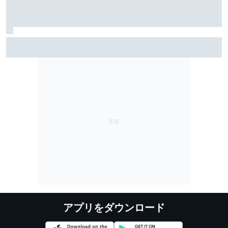
福住仁嶺が今季2勝目……しかし喜びは控えめ「セーフ
ティカーのタイミングに恵まれたので、正直素直には
喜べない」
アプリをダウンロード