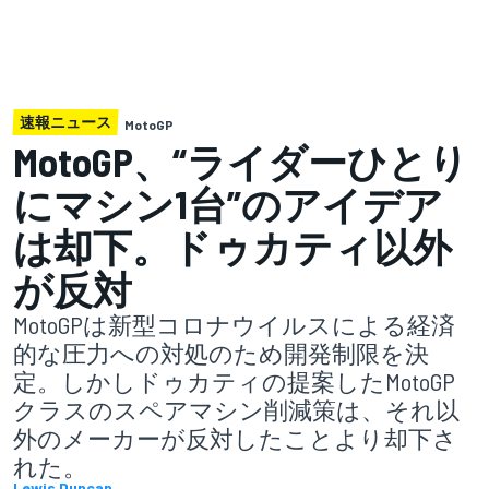
速報ニュース
MotoGP
MotoGP、“ライダーひとり
にマシン1台”のアイデア
は却下。ドゥカティ以外
が反対
MotoGPは新型コロナウイルスによる経済
的な圧力への対処のため開発制限を決
定。しかしドゥカティの提案したMotoGP
クラスのスペアマシン削減策は、それ以
外のメーカーが反対したことより却下さ
れた。
Lewis Duncan