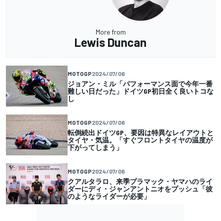
More from
Lewis Duncan
MOTOGP
2024/07/06
ジョアン・ミル「パフォーマンス面で今年一番
難しい日だった」ドイツGP初日全く良いトコな
し
MOTOGP
2024/07/06
転倒続出ドイツGP、要因は特異なレイアウトと
タイヤ・気温。「すぐフロントタイヤの温度が
下がってしまう」
MOTOGP
2024/07/06
クアルタラロ、来季プラマック・ヤマハのライ
ダーにディ・ジャンアントニオをプッシュ「彼
のようなライダーが必要」