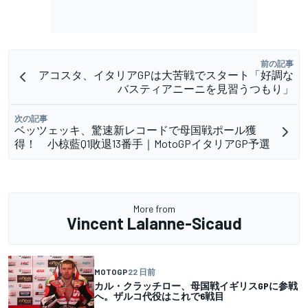
前の記事
アコスタ、イタリアGPは大苦戦でスタート「好調な
バスティアニーニを見習うつもり」
次の記事
ベッツェッキ、驚速新レコードで母国戦ポール獲
得！ 小椋藍Q1敗退13番手｜MotoGPイタリアGP予選
More from
Vincent Lalanne-Sicaud
MOTOGP
22 日前
カル・クラッチロー、母国戦イギリスGPに参戦
へ。ザルコ代役はこれで6戦目