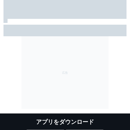
雨のSF富士で予選トップ3に入ったブラウニングとオサ
リバン。知られざる数奇な“腐れ縁”｜英国人ジャーナリ
スト”ジェイミー”の日本レース探訪記
アプリをダウンロード