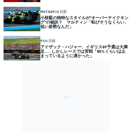
MOTOGP
28 日前
小椋藍の独特なスタイルが”オーバーテイクキン
グ”の秘訣？ マルティン「転びそうなくらい、
低い姿勢なんだ」
F1
29 日前
アイザック・ハジャー、イギリスGP予選は大満
足……しかしレースでは苦戦「80%くらいは止
まっているように遅かった」