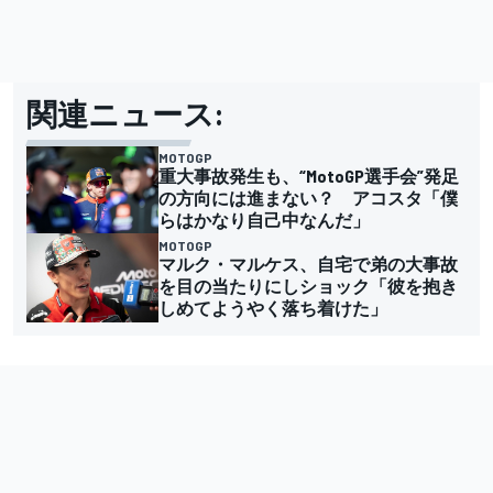
関連ニュース:
MOTOGP
重大事故発生も、“MotoGP選手会”発足
の方向には進まない？ アコスタ「僕
らはかなり自己中なんだ」
MOTOGP
マルク・マルケス、自宅で弟の大事故
を目の当たりにしショック「彼を抱き
しめてようやく落ち着けた」