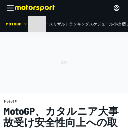
MOTOGP
HOME
ニュース
リザルト
ランキング
スケジュール
小椋 藍
MotoGP
MotoGP、カタルニア大事
故受け安全性向上への取