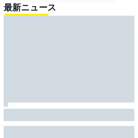
最新ニュース
FIA、2026年新レギュレーションに、ドライバーから批
判が集まるのは分かっていたと明かす……しかし「今年
のレースは面白い」と主張