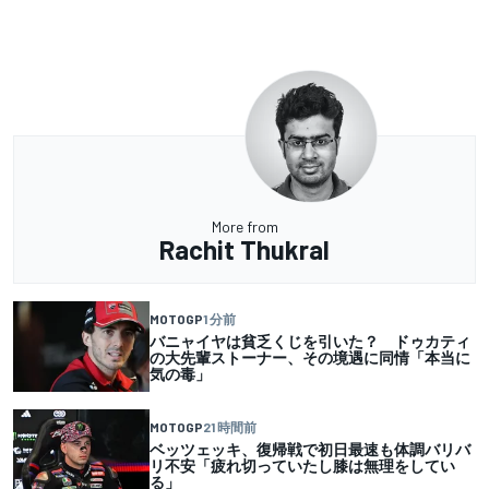
More from
Rachit Thukral
MOTOGP
1 分前
バニャイヤは貧乏くじを引いた？ ドゥカティ
の大先輩ストーナー、その境遇に同情「本当に
気の毒」
MOTOGP
21 時間前
ベッツェッキ、復帰戦で初日最速も体調バリバ
リ不安「疲れ切っていたし膝は無理をしてい
る」