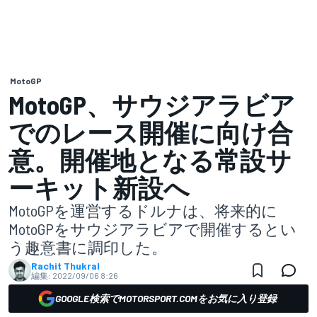
MotoGP
MotoGP、サウジアラビア
でのレース開催に向け合
意。開催地となる常設サ
ーキット新設へ
MotoGPを運営するドルナは、将来的に
MotoGPをサウジアラビアで開催するとい
う趣意書に調印した。
Rachit Thukral
編集:
2022/09/06 8:26
GOOGLE検索でMOTORSPORT.COMをお気に入り登録