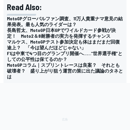
Read Also:
MotoGPグローバルファン調査、11万人貴重ナマ意見の結
果発表。最も人気のライダーは？
長島哲太、MotoGP日本GPでワイルドカード参戦が決
定！ Moto2＆8耐勝者の実力を発揮するチャンス
マルケス、MotoGPテスト参加決定も体はまだまだ回復
途上？ 「今は望んだほどじゃない」
F1は中東で4つ目のグランプリ開催へ……“世界選手権”と
しての公平性は保てるのか？
MotoGPコラム｜スプリントレースは良案？ それとも
破壊者？ 盛り上がり狙う運営の策に出た議論のタネと
は