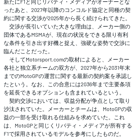
新たにF1と同じリバティ・メディアがオーナーとな
ったあと、2027年以降のコンコルド協定と同種の契
約に関する交渉が2025年から長く続けられてきた。
交渉が長引いていた大きな理由は、メーカー側の
団体であるMSMAが、現在の状況をできる限り有利
な条件を引き出す好機と捉え、強硬な姿勢で交渉に
臨んだことだった。
そしてMotorsport.comの取材によると、メーカー
各社と独立系チームの双方が、2027年から2031年末
までのMotoGPの運営に関する最新の契約案を承認し
たという。なお、この合意には2036年まで主要条項
を延長できるオプションも含まれているという。
契約交渉においては、収益分配が争点として取り
沙汰されていた。メーカーとチームは、MotoGPの収
益の一部を受け取れる仕組みを求めていた。これ
は、MotoGPと同じくリバティ・メディアが所有する
F1で採用されているモデルを参考にしたものだ。