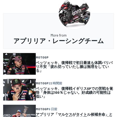
More from
アプリリア・レーシングチーム
MOTOGP
ベッツェッキ、復帰戦で初日最速も体調バリバ
リ不安「疲れ切っていたし膝は無理をしてい
る」
MOTOGP
22 時間前
ベッツェッキ、復帰戦イギリスGPでの苦戦を覚
悟「身体は100％じゃない。好成績の可能性は
低い」
MOTOGP
9 日前
アプリリア「マルケスがタイトル候補本命」と