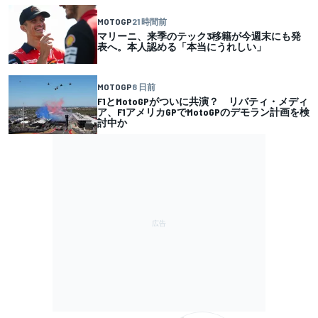
MOTOGP
21 時間前
マリーニ、来季のテック3移籍が今週末にも発
表へ。本人認める「本当にうれしい」
MOTOGP
8 日前
F1とMotoGPがついに共演？ リバティ・メディ
ア、F1アメリカGPでMotoGPのデモラン計画を検
討中か