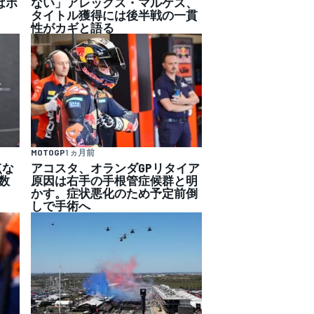
はポ
ない」アレックス・マルケス、
タイトル獲得には後半戦の一貫
性がカギと語る
MOTOGP
1 ヵ月前
点な
アコスタ、オランダGPリタイア
数
原因は右手の手根管症候群と明
かす。症状悪化のため予定前倒
しで手術へ