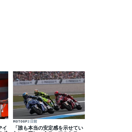
MOTOGP
2 日前
Pイ
「誰も本当の安定感を示せてい