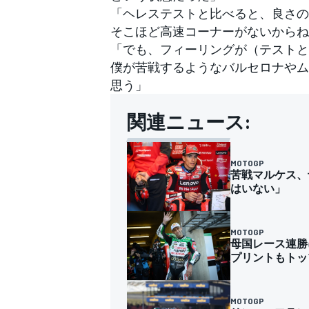
「ヘレステストと比べると、良さの
そこほど高速コーナーがないからね
「でも、フィーリングが（テストと
僕が苦戦するようなバルセロナやム
思う」
関連ニュース:
MOTOGP
苦戦マルケス、
はいない」
MOTOGP
母国レース連勝
プリントもトッ
MOTOGP
すべてのカテゴリー