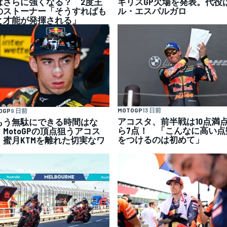
ばさらに強くなる？ 2度王
ギリスGP欠場を発表。代役
のストーナー「そうすればも
ル・エスパルガロ
と才能が発揮される」
MOTOGP
13 日前
OGP
9 日前
アコスタ、前半戦は10点満
もう無駄にできる時間はな
ら7点！ 「こんなに高い点
」MotoGPの頂点狙うアコス
をつけるのは初めて」
、蜜月KTMを離れた切実なワ