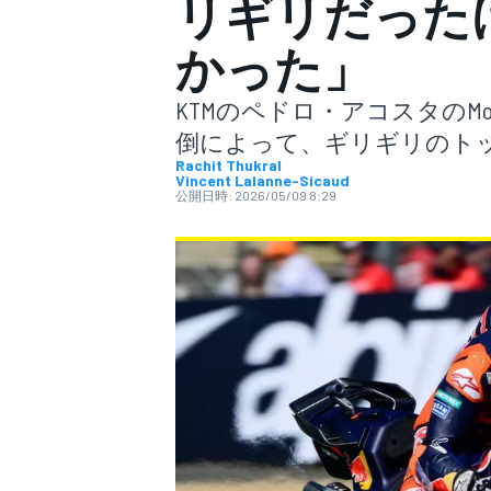
リギリだった
かった」
スーパーフォーミュラ
KTMのペドロ・アコスタのM
倒によって、ギリギリのトッ
Rachit Thukral
Vincent Lalanne-Sicaud
公開日時:
2026/05/09 8:29
スーパーGT