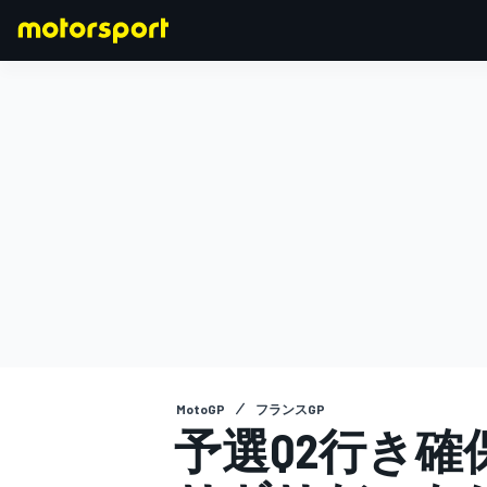
F1
MOTOGP
MotoGP
フランスGP
予選Q2行き