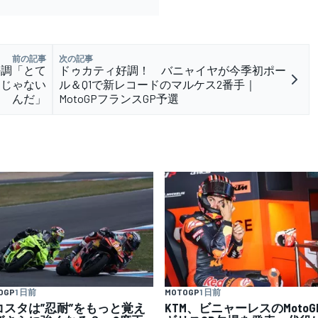
前の記事
次の記事
好調「とて
ドゥカティ好調！ バニャイヤが今季初ポー
けじゃない
ル＆Q1で新レコードのマルケス2番手｜
んだ」
MotoGPフランスGP予選
OGP
1 日前
MOTOGP
1 日前
コスタは”忍耐”をもっと覚え
KTM、ビニャーレスのMotoG