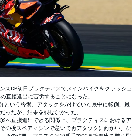
ンスGP初日プラクティスでメインバイクをクラッシュ
への直接進出に苦労することになった。
分という終盤、アタックをかけていた最中に転倒。最
だったが、結果を残せなかった。
Q2へ直接進出できる関係上、プラクティスにおけるア
その後スペアマシンで急いで再アタックに向かい、な
。その結果、アコスタは10番手でQ2直接進出を勝ち取