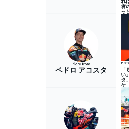
れ
者
っ
MOT
More from
ペドロ アコスタ
「
い
タ
ケ