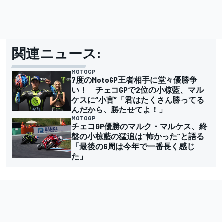
関連ニュース:
MOTOGP
7度のMotoGP王者相手に堂々優勝争
い！ チェコGPで2位の小椋藍、マル
ケスに“小言”「君はたくさん勝ってる
んだから、勝たせてよ！」
MOTOGP
チェコGP優勝のマルク・マルケス、終
盤の小椋藍の猛追は“怖かった”と語る
「最後の6周は今年で一番長く感じ
た」