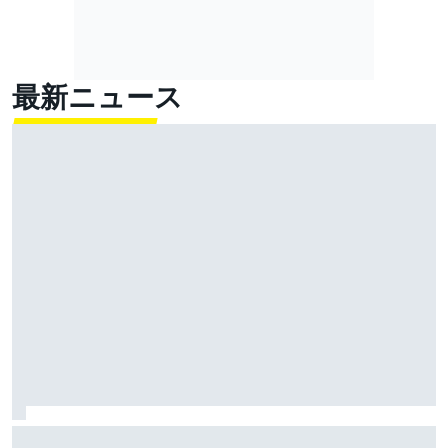
最新ニュース
KTM、エンジン信頼性問題の解決へ前進……全メーカー