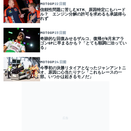
MOTOGP
22 日前
信頼性問題に苦しむKTM、原因特定にもハード
ル？ エンジン分解の許可を求めるも承認得ら
れず
MOTOGP
23 日前
奇跡的な回復みせるザルコ、復帰が8月末アラ
ゴンGPに早まるかも？「とても順調に治ってい
る」
MOTOGP
24 日前
今季初の決勝リタイアとなったジャンアントニ
オ、原因に心当たりナシ「これもレースの一
部。いつかは起きるモノだ」