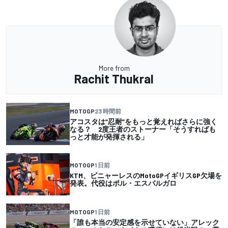
More from
Rachit Thukral
MOTOGP
23 時間前
アコスタは”忍耐”をもっと覚えればさらに強く
なる？ 2度王者のストーナー「そうすればも
っと才能が発揮される」
MOTOGP
1 日前
KTM、ビニャーレスのMotoGPイギリスGP欠場を
発表。代役はポル・エスパルガロ
MOTOGP
1 日前
「誰も本当の安定感を示せていない」アレック