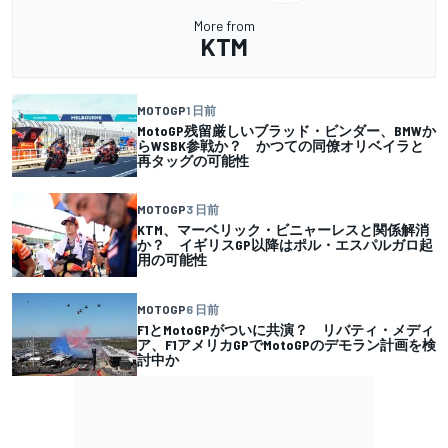
More from
KTM
MOTOGP
1 日前
MotoGP残留厳しいブラッド・ビンダー、BMWか
らWSBK参戦か？ かつての同僚オリベイラと
再タッグの可能性
MOTOGP
3 日前
KTM、マーベリック・ビニャーレスと関係解消
か？ イギリスGP以降はポル・エスパルガロ起
用の可能性
MOTOGP
6 日前
F1とMotoGPがついに共演？ リバティ・メディ
ア、F1アメリカGPでMotoGPのデモラン計画を検
討中か