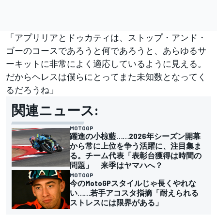
「アプリリアとドゥカティは、ストップ・アンド・
ゴーのコースであろうと何であろうと、あらゆるサ
ーキットに非常によく適応しているように見える。
だからヘレスは僕らにとってまた未知数となってく
るだろうね」
関連ニュース:
MOTOGP
躍進の小椋藍……2026年シーズン開幕
から常に上位を争う活躍に、注目集ま
る。チーム代表「表彰台獲得は時間の
問題」 来季はヤマハへ？
MOTOGP
今のMotoGPスタイルじゃ長くやれな
い……若手アコスタ指摘「耐えられる
ストレスには限界がある」