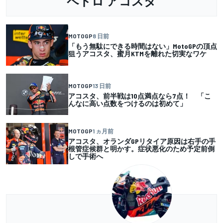
ペドロ アコスタ
MOTOGP
8 日前
「もう無駄にできる時間はない」MotoGPの頂点
狙うアコスタ、蜜月KTMを離れた切実なワケ
MOTOGP
13 日前
アコスタ、前半戦は10点満点なら7点！ 「こ
んなに高い点数をつけるのは初めて」
MOTOGP
1 ヵ月前
アコスタ、オランダGPリタイア原因は右手の手
根管症候群と明かす。症状悪化のため予定前倒
しで手術へ