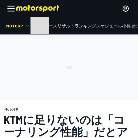
MOTOGP
HOME
ニュース
リザルト
ランキング
スケジュール
小椋 藍
MotoGP
KTMに足りないのは「コ
ーナリング性能」だとア