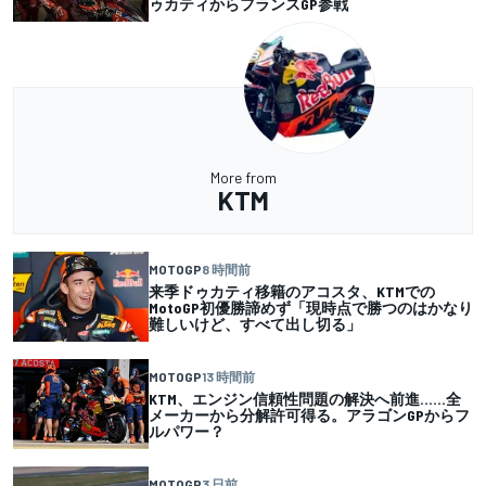
ゥカティからフランスGP参戦
More from
KTM
MOTOGP
8 時間前
来季ドゥカティ移籍のアコスタ、KTMでの
MotoGP初優勝諦めず「現時点で勝つのはかなり
難しいけど、すべて出し切る」
MOTOGP
13 時間前
KTM、エンジン信頼性問題の解決へ前進……全
メーカーから分解許可得る。アラゴンGPからフ
ルパワー？
MOTOGP
3 日前