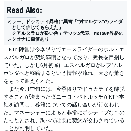
Read Also:
ミラー、ドゥカティ昇格に興奮「”対マルケス”のライダ
ーとして信じてもらえた」
「クアルタラロが良い例」テック3代表、MotoGP昇格の
レクオナに自信あり
KTM陣営は今季限りでエースライダーのポル・エ
スパルガロが契約満期となっており、延長を目指し
ていた。しかし6月初頭にエスパルガロがレプソル・
ホンダへと移籍するという情報が流れ、大きな驚き
をもって迎えられた。
また今月中旬には、今季限りでドゥカティを離脱
することが決まったダニーロ・ペトルッチがKTM本
社を訪問し、移籍についての話し合いが行なわれ
た。マネージャーによると非常にポジティブなもの
だったとされ、調べでは既に契約が交わされている
ことが判明していた。