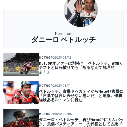
More from
ダニーロ ペトルッチ
MOTOGP
2023/05/12
MotoGPオファーは別格？ ペトルッチ、WSBK
テストと日程被りでも「断るなんて無理だ
よ！」
MOTOGP
2023/05/11
ペトルッチ、古巣ドゥカティからMotoGP復帰に
「言葉では言い表せない思いだ」と感激。優勝
経験あるル・マンに挑む
MOTOGP
2023/05/05
ダニーロ・ペトルッチ、再びMotoGPにカムバッ
ク。負傷バスティアニーニの代役として古巣ド