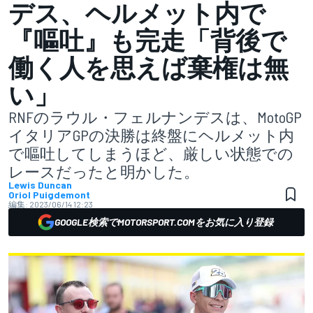
デス、ヘルメット内で
『嘔吐』も完走「背後で
働く人を思えば棄権は無
い」
RNFのラウル・フェルナンデスは、MotoGP
イタリアGPの決勝は終盤にヘルメット内
で嘔吐してしまうほど、厳しい状態での
レースだったと明かした。
Lewis Duncan
Oriol Puigdemont
編集:
2023/06/14 12:23
GOOGLE検索でMOTORSPORT.COMをお気に入り登録