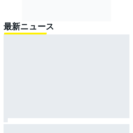
最新ニュース
ジャック・ミラー、ヤマハとWSBK移籍を交渉中と認め
る「向こうで何ができるか楽しみ」発表は今後数週間