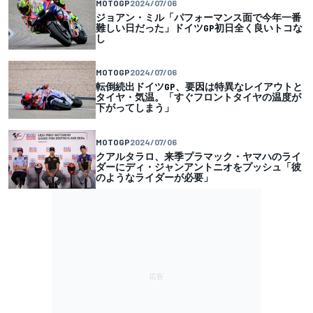
MOTOGP
2024/07/06
ジョアン・ミル「パフォーマンス面で今年一番
難しい日だった」ドイツGP初日全く良いトコな
し
MOTOGP
2024/07/06
転倒続出ドイツGP、要因は特異なレイアウトと
タイヤ・気温。「すぐフロントタイヤの温度が
下がってしまう」
MOTOGP
2024/07/06
クアルタラロ、来季プラマック・ヤマハのライ
ダーにディ・ジャンアントニオをプッシュ「彼
のようなライダーが必要」