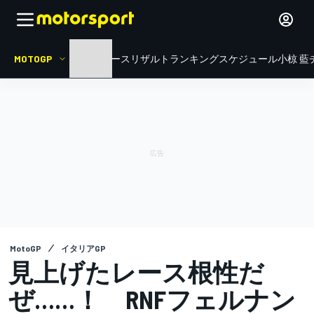
MOTOGP
HOME
ニュース
リザルト
ランキング
スケジュール
小椋 藍
MotoGP
イタリアGP
見上げたレース根性だ
ぜ……！ RNFフェルナン