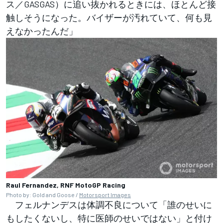
ス／GASGAS）に追い抜かれるときには、ほとんど接
触しそうになった。バイザーが汚れていて、何も見
えなかったんだ」
Raul Fernandez, RNF MotoGP Racing
Photo by: Gold and Goose /
Motorsport Images
フェルナンデスは体調不良について「誰のせいに
もしたくないし、特に医師のせいではない」と付け