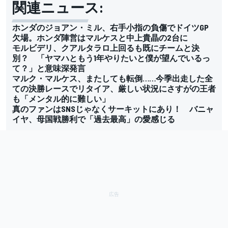
関連ニュース:
ホンダのジョアン・ミル、右手小指の負傷でドイツGP
欠場。ホンダ陣営はマルケスと中上貴晶の2台に
モルビデリ、クアルタラロ上回るも既にチームと決
別？ 「ヤマハともう1年やりたいと僕が望んでいるっ
て？」と意味深発言
マルク・マルケス、またしても転倒……今季出走した全
ての決勝レースでリタイア、厳しい状況にさすがの王者
も「メンタル的に難しい」
真のファンはSNSじゃなくサーキットにあり！ バニャ
イヤ、母国戦勝利で「過去最高」の愛感じる