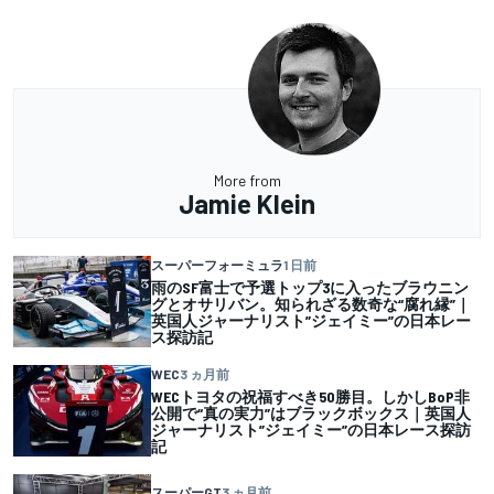
More from
Jamie Klein
スーパーフォーミュラ
1 日前
雨のSF富士で予選トップ3に入ったブラウニン
グとオサリバン。知られざる数奇な“腐れ縁”｜
英国人ジャーナリスト”ジェイミー”の日本レー
ス探訪記
WEC
3 ヵ月前
WECトヨタの祝福すべき50勝目。しかしBoP非
公開で“真の実力”はブラックボックス｜英国人
ジャーナリスト”ジェイミー”の日本レース探訪
記
スーパーGT
3 ヵ月前