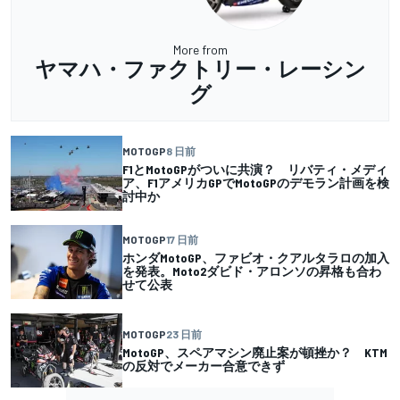
More from
ヤマハ・ファクトリー・レーシン
グ
MOTOGP
8 日前
F1とMotoGPがついに共演？ リバティ・メディ
ア、F1アメリカGPでMotoGPのデモラン計画を検
討中か
MOTOGP
17 日前
ホンダMotoGP、ファビオ・クアルタラロの加入
を発表。Moto2ダビド・アロンソの昇格も合わ
せて公表
MOTOGP
23 日前
MotoGP、スペアマシン廃止案が頓挫か？ KTM
の反対でメーカー合意できず