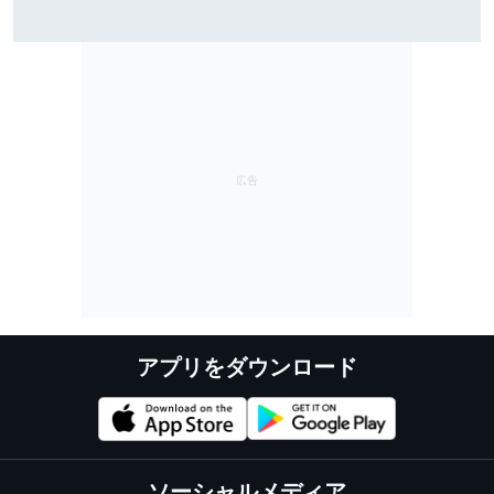
雨のSF富士で予選トップ3に入ったブラウニングとオサ
リバン。知られざる数奇な“腐れ縁”｜英国人ジャーナリ
スト”ジェイミー”の日本レース探訪記
アプリをダウンロード
ソーシャルメディア