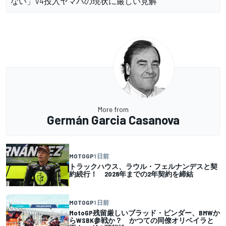
ない」V4投入ヤマハの現状に厳しい見解
More from
Germán Garcia Casanova
MOTOGP
1 日前
トラックハウス、ラウル・フェルナンデスと契
約続行！ 2028年までの2年契約を締結
MOTOGP
1 日前
MotoGP残留厳しいブラッド・ビンダー、BMWか
らWSBK参戦か？ かつての同僚オリベイラと