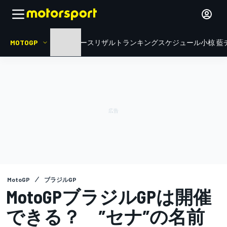
MOTOGP
HOME
ニュース
リザルト
ランキング
スケジュール
小椋 藍
MotoGP
ブラジルGP
MotoGPブラジルGPは開催
できる？ ”セナ”の名前