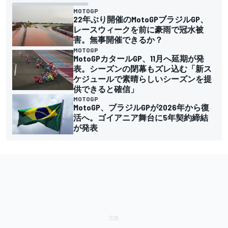
MOTOGP
22年ぶり開催のMotoGPブラジルGP、
レースウィークを前に豪雨で冠水被
害。無事開催できるか？
MOTOGP
MotoGPカタールGP、11月へ延期が発
表。シーズンの閉幕もズレ込む「新ス
ケジュールで素晴らしいシーズンを提
供できると確信」
MOTOGP
MotoGP、ブラジルGPが2026年から復
活へ。ゴイアニア舞台に5年契約締結
が発表