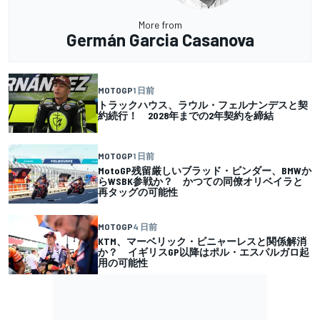
More from
Germán Garcia Casanova
MOTOGP
1 日前
トラックハウス、ラウル・フェルナンデスと契
約続行！ 2028年までの2年契約を締結
MOTOGP
1 日前
MotoGP残留厳しいブラッド・ビンダー、BMWか
らWSBK参戦か？ かつての同僚オリベイラと
再タッグの可能性
MOTOGP
4 日前
KTM、マーベリック・ビニャーレスと関係解消
か？ イギリスGP以降はポル・エスパルガロ起
用の可能性