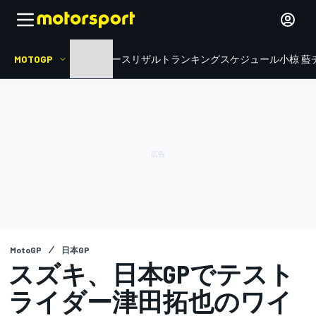
MOTOGP
HOME
ニュース
リザルト
ランキング
スケジュール
小椋 藍
MotoGP
日本GP
スズキ、日本GPでテスト
ライダー津田拓也のワイ