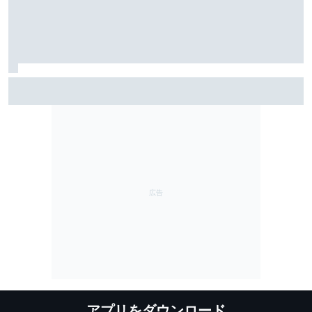
雨のSF富士で予選トップ3に入ったブラウニングとオサ
リバン。知られざる数奇な“腐れ縁”｜英国人ジャーナリ
スト”ジェイミー”の日本レース探訪記
アプリをダウンロード