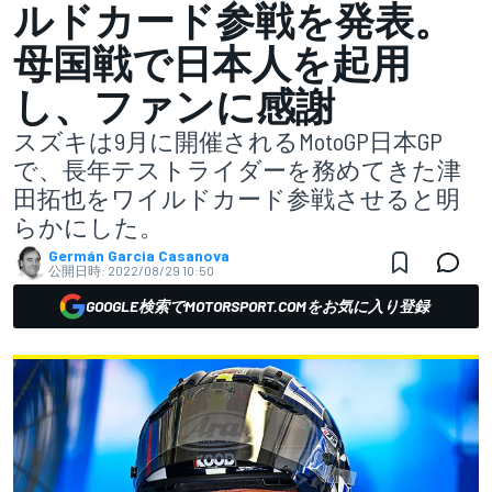
ルドカード参戦を発表。
母国戦で日本人を起用
し、ファンに感謝
スズキは9月に開催されるMotoGP日本GP
で、長年テストライダーを務めてきた津
田拓也をワイルドカード参戦させると明
らかにした。
Germán Garcia Casanova
公開日時:
2022/08/29 10:50
GOOGLE検索でMOTORSPORT.COMをお気に入り登録