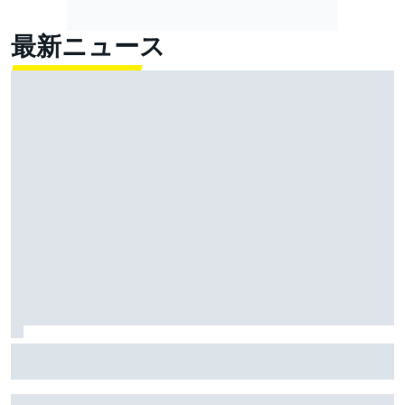
最新ニュース
FIA、2026年新レギュレーションに、ドライバーから批
判が集まるのは分かっていたと明かす……しかし「今年
のレースは面白い」と主張