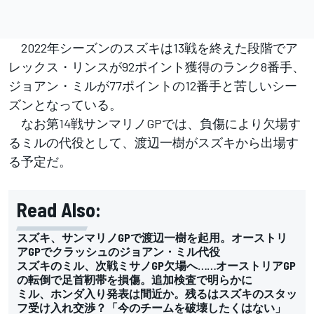
2022年シーズンのスズキは13戦を終えた段階でア
レックス・リンスが92ポイント獲得のランク8番手、
ジョアン・ミルが77ポイントの12番手と苦しいシー
ズンとなっている。
なお第14戦サンマリノGPでは、負傷により欠場す
るミルの代役として、渡辺一樹がスズキから出場す
る予定だ。
Read Also:
スズキ、サンマリノGPで渡辺一樹を起用。オーストリ
アGPでクラッシュのジョアン・ミル代役
スズキのミル、次戦ミサノGP欠場へ……オーストリアGP
の転倒で足首靭帯を損傷。追加検査で明らかに
ミル、ホンダ入り発表は間近か。残るはスズキのスタッ
フ受け入れ交渉？「今のチームを破壊したくはない」