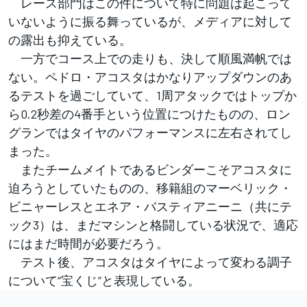
レース部門はこの件について特に問題は起こって
いないように振る舞っているが、メディアに対して
の露出も抑えている。
一方でコース上での走りも、決して順風満帆では
ない。ペドロ・アコスタはかなりアップダウンのあ
るテストを過ごしていて、1周アタックではトップか
ら0.2秒差の4番手という位置につけたものの、ロン
グランではタイヤのパフォーマンスに左右されてし
まった。
またチームメイトであるビンダーこそアコスタに
迫ろうとしていたものの、移籍組のマーベリック・
ビニャーレスとエネア・バスティアニーニ（共にテ
ック3）は、まだマシンと格闘している状況で、適応
にはまだ時間が必要だろう。
テスト後、アコスタはタイヤによって変わる調子
について“宝くじ”と表現している。