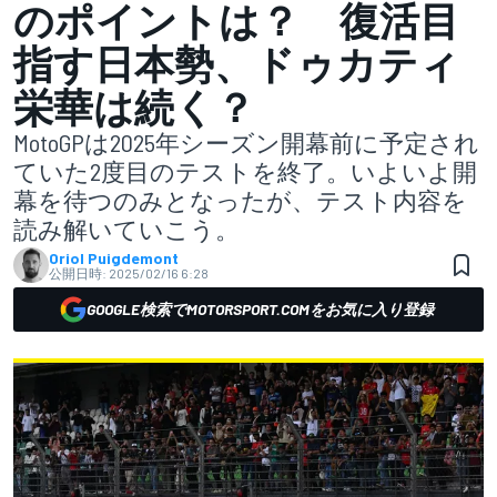
のポイントは？ 復活目
指す日本勢、ドゥカティ
栄華は続く？
MotoGPは2025年シーズン開幕前に予定され
ていた2度目のテストを終了。いよいよ開
幕を待つのみとなったが、テスト内容を
読み解いていこう。
Oriol Puigdemont
公開日時:
2025/02/16 6:28
GOOGLE検索でMOTORSPORT.COMをお気に入り登録