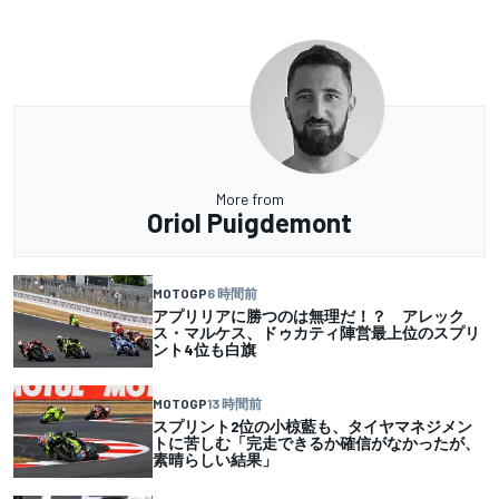
More from
Oriol Puigdemont
MOTOGP
6 時間前
アプリリアに勝つのは無理だ！？ アレック
ス・マルケス、ドゥカティ陣営最上位のスプリ
ント4位も白旗
MOTOGP
13 時間前
スプリント2位の小椋藍も、タイヤマネジメン
トに苦しむ「完走できるか確信がなかったが、
素晴らしい結果」