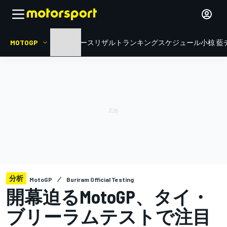
MOTOGP
HOME
ニュース
リザルト
ランキング
スケジュール
小椋 藍
分析
MotoGP
Buriram Official Testing
開幕迫るMotoGP、タイ・
ブリーラムテストで注目