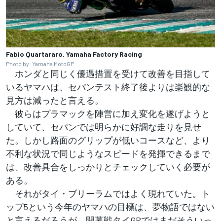
Fabio Quartararo, Yamaha Factory Racing
Photo by: Yamaha MotoGP
ホンダと同じく優遇措置を受けて改善を目指して
いるヤマハは、セパンテスト終了後よりは楽観的な
見方は減ったと言える。
彼らはプラマックを陣営に加え変化を遂げようと
していて、セパンでは明らかに好調な走りを見せ
た。しかし路面のグリップが低いコースなど、より
不利な状況で同じようなスピードを発揮できるまで
は、改善具合をしっかりとチェックしていく必要が
ある。
それがタイ・ブリーラムではよく現れていた。ト
ップ5という今年のヤマハの目標は、夢物語ではない
と言えるだろうが、開幕戦タイGPではまだそういっ