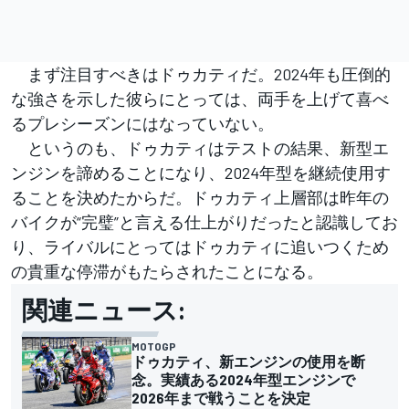
まず注目すべきはドゥカティだ。2024年も圧倒的
な強さを示した彼らにとっては、両手を上げて喜べ
るプレシーズンにはなっていない。
というのも、ドゥカティはテストの結果、新型エ
ンジンを諦めることになり、2024年型を継続使用す
ることを決めたからだ。ドゥカティ上層部は昨年の
バイクが“完璧”と言える仕上がりだったと認識してお
り、ライバルにとってはドゥカティに追いつくため
の貴重な停滞がもたらされたことになる。
関連ニュース:
MOTOGP
ドゥカティ、新エンジンの使用を断
念。実績ある2024年型エンジンで
2026年まで戦うことを決定