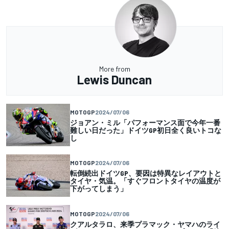
More from
Lewis Duncan
MOTOGP
2024/07/06
ジョアン・ミル「パフォーマンス面で今年一番
難しい日だった」ドイツGP初日全く良いトコな
し
MOTOGP
2024/07/06
転倒続出ドイツGP、要因は特異なレイアウトと
タイヤ・気温。「すぐフロントタイヤの温度が
下がってしまう」
MOTOGP
2024/07/06
クアルタラロ、来季プラマック・ヤマハのライ