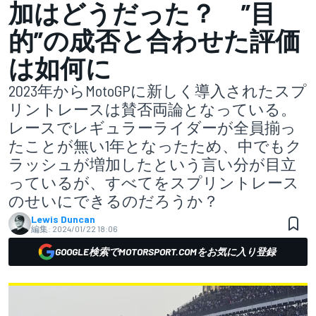
加はどうだった？ ”目
的”の成否と合わせた評価
は如何に
2023年からMotoGPに新しく導入されたスプ
リントレースは賛否両論となっている。
レースでレギュラーライダーが全員揃っ
たことが無い1年となったため、中でもク
ラッシュが増加したという言い分が目立
っているが、すべてをスプリントレース
のせいにできるのだろうか？
Lewis Duncan
編集:
2024/01/22 18:06
GOOGLE検索でMOTORSPORT.COMをお気に入り登録