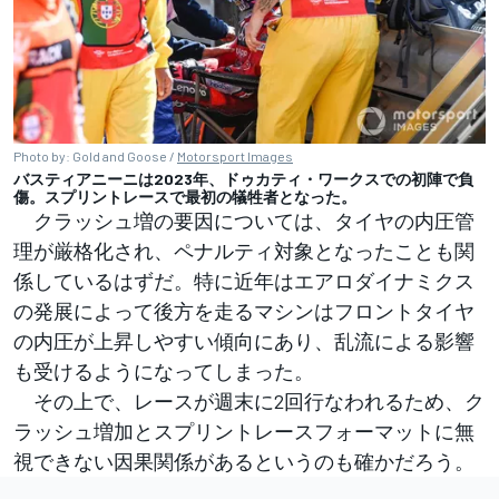
Photo by: Gold and Goose /
Motorsport Images
バスティアニーニは2023年、ドゥカティ・ワークスでの初陣で負
傷。スプリントレースで最初の犠牲者となった。
クラッシュ増の要因については、タイヤの内圧管
理が厳格化され、ペナルティ対象となったことも関
係しているはずだ。特に近年はエアロダイナミクス
の発展によって後方を走るマシンはフロントタイヤ
の内圧が上昇しやすい傾向にあり、乱流による影響
も受けるようになってしまった。
その上で、レースが週末に2回行なわれるため、ク
ラッシュ増加とスプリントレースフォーマットに無
視できない因果関係があるというのも確かだろう。