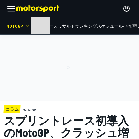
MOTOGP
HOME
ニュース
リザルト
ランキング
スケジュール
小椋 藍
コラム
MotoGP
スプリントレース初導入
のMotoGP、クラッシュ増