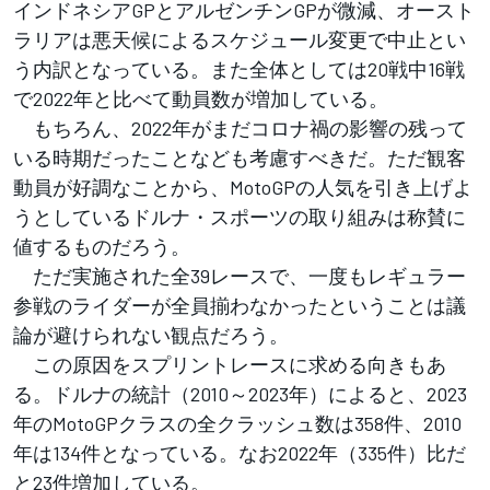
インドネシアGPとアルゼンチンGPが微減、オースト
ラリアは悪天候によるスケジュール変更で中止とい
う内訳となっている。また全体としては20戦中16戦
で2022年と比べて動員数が増加している。
もちろん、2022年がまだコロナ禍の影響の残って
いる時期だったことなども考慮すべきだ。ただ観客
動員が好調なことから、MotoGPの人気を引き上げよ
うとしているドルナ・スポーツの取り組みは称賛に
値するものだろう。
ただ実施された全39レースで、一度もレギュラー
参戦のライダーが全員揃わなかったということは議
論が避けられない観点だろう。
この原因をスプリントレースに求める向きもあ
る。ドルナの統計（2010～2023年）によると、2023
年のMotoGPクラスの全クラッシュ数は358件、2010
年は134件となっている。なお2022年（335件）比だ
と23件増加している。