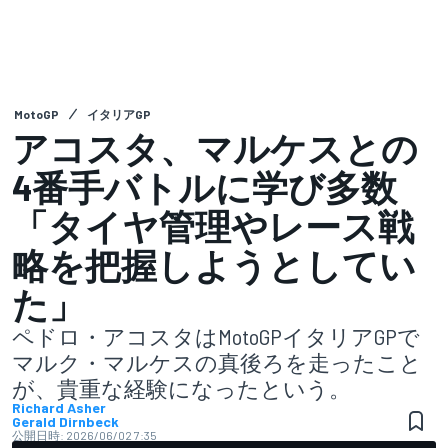
MotoGP
イタリアGP
アコスタ、マルケスとの
4番手バトルに学び多数
「タイヤ管理やレース戦
略を把握しようとしてい
た」
ペドロ・アコスタはMotoGPイタリアGPで
マルク・マルケスの真後ろを走ったこと
が、貴重な経験になったという。
Richard Asher
Gerald Dirnbeck
公開日時:
2026/06/02 7:35