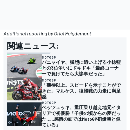
Additional reporting by Oriol Puigdemont
関連ニュース:
MOTOGP
バニャイヤ、猛烈に追い上げる小椋藍
との3位争いにドキドキ「最終コーナ
ーで負けてたら大惨事だった」
MOTOGP
「期待以上。スピードを示すことがで
きた」マルケス、復帰戦の力走に満足
感
MOTOGP
ベッツェッキ、重圧乗り越え地元イタ
リアで初優勝「子供の頃からの夢だっ
た……感情の面ではMotoGP初優勝と似
ている」