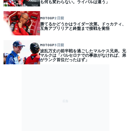
も何も変わらない。ライバルは違う」
MOTOGP
2 日前
勝てるかどうかはライダー次第。ドゥカティ、
互角アプリリアと終盤まで接戦を覚悟
MOTOGP
3 日前
波乱万丈の前半戦を過ごしたマルケス兄弟。兄
マルクは「バルセロナでの事故がなければ、弟
がランク首位だったはず」