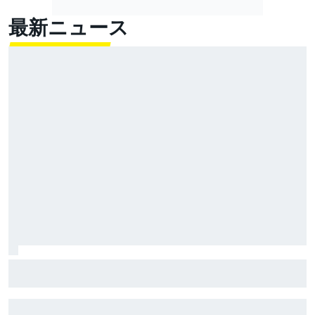
最新ニュース
MotoGP、シルバーストンと契約延長。イギリスGP開催
を少なくとも2028年まで継続へ