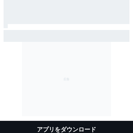
ジャック・ミラー、ヤマハとWSBK移籍を交渉中と認め
る「向こうで何ができるか楽しみ」発表は今後数週間
以内？
アプリをダウンロード