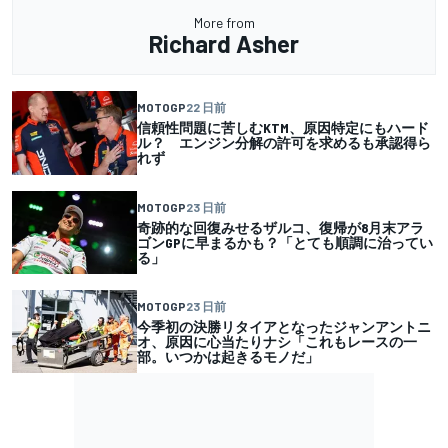
More from
Richard Asher
MOTOGP
22 日前
信頼性問題に苦しむKTM、原因特定にもハード
ル？ エンジン分解の許可を求めるも承認得ら
れず
MOTOGP
23 日前
奇跡的な回復みせるザルコ、復帰が8月末アラ
ゴンGPに早まるかも？「とても順調に治ってい
る」
MOTOGP
23 日前
今季初の決勝リタイアとなったジャンアントニ
オ、原因に心当たりナシ「これもレースの一
部。いつかは起きるモノだ」