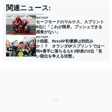
関連ニュース:
MOTOGP
セーフモードのマルケス、スプリント
6位に「これが限界。プッシュできる
感覚がない」
MOTOGP
小椋藍、MotoGP初優勝は秒読み
か！？ オランダGPスプリントでは一
時4番手に落ちるも0.3秒差の2位「良
い順位を争える状態」