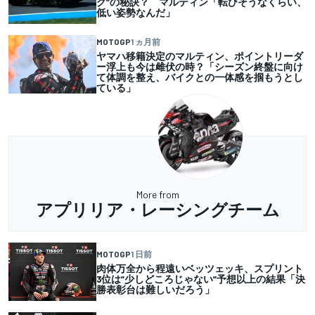
グ”の秘訣？ マルティン「転びそうなくらい、
低い姿勢なんだ」
MOTOGP
1 ヵ月前
ヤマハ移籍決定のマルティン、ポイントリーダ
ー浮上も今は雌伏の時？「シーズン終盤に向け
て体調を整え、バイクとの一体感を掴もうとし
ている」
More from
アプリリア・レーシングチーム
MOTOGP
1 日前
肉体万全から程遠いベッツェッキ、スプリント
3位は”少しどころじゃない”予想以上の結果「決
勝表彰台は難しいだろう」