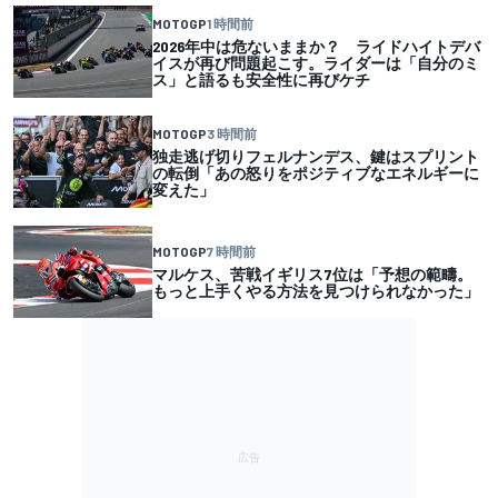
MOTOGP
1 時間前
2026年中は危ないままか？ ライドハイトデバ
イスが再び問題起こす。ライダーは「自分のミ
ス」と語るも安全性に再びケチ
MOTOGP
3 時間前
独走逃げ切りフェルナンデス、鍵はスプリント
の転倒「あの怒りをポジティブなエネルギーに
変えた」
MOTOGP
7 時間前
マルケス、苦戦イギリス7位は「予想の範疇。
もっと上手くやる方法を見つけられなかった」