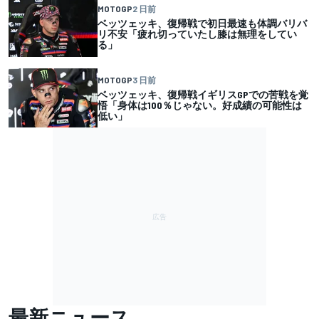
MOTOGP
2 日前
ベッツェッキ、復帰戦で初日最速も体調バリバ
リ不安「疲れ切っていたし膝は無理をしてい
る」
MOTOGP
3 日前
ベッツェッキ、復帰戦イギリスGPでの苦戦を覚
悟「身体は100％じゃない。好成績の可能性は
低い」
最新ニュース