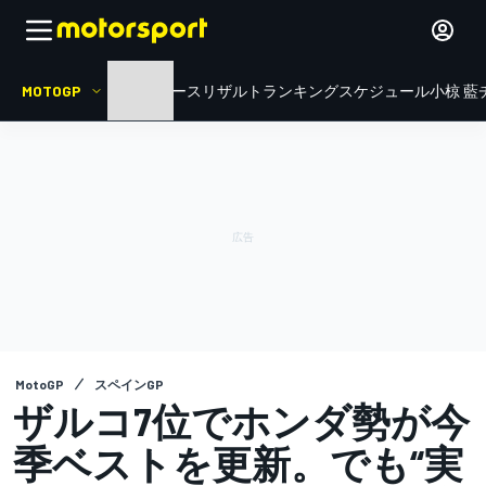
MOTOGP
HOME
ニュース
リザルト
ランキング
スケジュール
小椋 藍
MotoGP
スペインGP
ザルコ7位でホンダ勢が今
季ベストを更新。でも“実