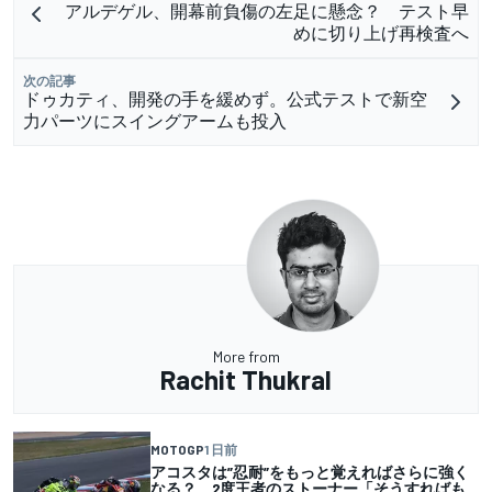
アルデゲル、開幕前負傷の左足に懸念？ テスト早
めに切り上げ再検査へ
次の記事
ドゥカティ、開発の手を緩めず。公式テストで新空
力パーツにスイングアームも投入
More from
Rachit Thukral
MOTOGP
1 日前
アコスタは”忍耐”をもっと覚えればさらに強く
なる？ 2度王者のストーナー「そうすればも