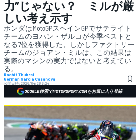
力”じゃない？ ミルが厳
しい考え示す
ホンダはMotoGPスペインGPでサテライト
チームのヨハン・ザルコが今季ベストと
なる7位を獲得した。しかしファクトリー
チームのジョアン・ミルは、この結果は
実際のマシンの実力ではないと考えてい
る。
Rachit Thukral
Germán Garcia Casanova
公開日時:
2026/04/28 8:24
GOOGLE検索でMOTORSPORT.COMをお気に入り登録