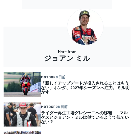
More from
ジョアン ミル
MOTOGP
8 日前
「新しくアップデートが投入されることはもう
ない」ホンダ、2027年シーズンへ注力。ミル明
かす
MOTOGP
28 日前
ライダー再生工場グレシーニへの移籍……マル
ケスとジョアン・ミルは似ているようで似てい
ない？