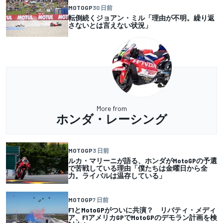
MOTOGP
30 日前
転倒続くジョアン・ミル「理由が不明。繰り返
さないとは言えない状況」
More from
ホンダ・レーシング
MOTOGP
3 日前
ルカ・マリーニが語る、ホンダがMotoGPの予選
で苦戦している理由「僕たちは金曜日から全
力。ライバルは温存している」
MOTOGP
7 日前
F1とMotoGPがついに共演？ リバティ・メディ
ア、F1アメリカGPでMotoGPのデモラン計画を検