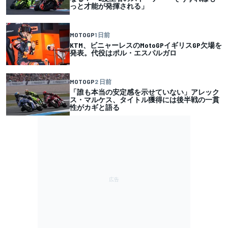
っと才能が発揮される」
MOTOGP
1 日前
KTM、ビニャーレスのMotoGPイギリスGP欠場を
発表。代役はポル・エスパルガロ
MOTOGP
2 日前
「誰も本当の安定感を示せていない」アレック
ス・マルケス、タイトル獲得には後半戦の一貫
性がカギと語る