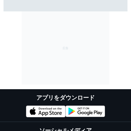
雨のSF富士で予選トップ3に入ったブラウニングとオサ
リバン。知られざる数奇な“腐れ縁”｜英国人ジャーナリ
スト”ジェイミー”の日本レース探訪記
アプリをダウンロード
ソーシャルメディア