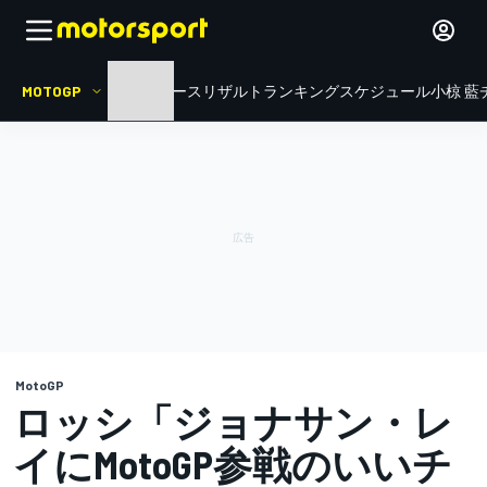
MOTOGP
HOME
ニュース
リザルト
ランキング
スケジュール
小椋 藍
MotoGP
ロッシ「ジョナサン・レ
イにMotoGP参戦のいいチ