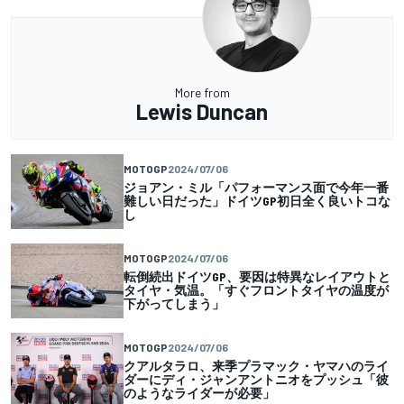
More from
Lewis Duncan
MOTOGP
2024/07/06
ジョアン・ミル「パフォーマンス面で今年一番
難しい日だった」ドイツGP初日全く良いトコな
し
MOTOGP
2024/07/06
転倒続出ドイツGP、要因は特異なレイアウトと
タイヤ・気温。「すぐフロントタイヤの温度が
下がってしまう」
MOTOGP
2024/07/06
クアルタラロ、来季プラマック・ヤマハのライ
ダーにディ・ジャンアントニオをプッシュ「彼
のようなライダーが必要」