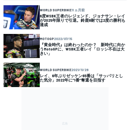
WORLD SUPERBIKE
11 ヵ月前
6度WSBK王者のレジェンド、ジョナサン・レイ
が2025年限りで引退。鈴鹿8耐では2度の勝利も
達成
MOTOGP
2022/07/15
『黄金時代』は終わったのか？ 新時代に向か
うMotoGPに、WSBK王者レイ「ロッシ不在は大
きい」
WORLD SUPERBIKE
2021/11/28
レイ、6年ぶりゼッケン65番は「サッパリとし
た気分」2022年に”1番”奪還を目指す