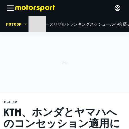
MOTOGP
HOME
ニュース
リザルト
ランキング
スケジュール
小椋 藍
MotoGP
KTM、ホンダとヤマハへ
のコンセッション適用に